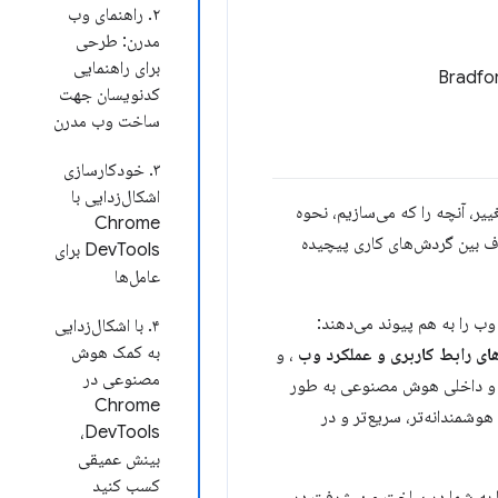
۲. راهنمای وب
مدرن: طرحی
برای راهنمایی
Bradfo
کدنویسان جهت
ساخت وب مدرن
۳. خودکارسازی
اشکال‌زدایی با
یر، آنچه را که می‌سازیم، نحوه
Chrome
ف بین گردش‌های کاری پیچیده
DevTools برای
عامل‌ها
۴. با اشکال‌زدایی
به کمک هوش
ی رابط کاربری و عملکرد وب
، و
مصنوعی در
مد و داخلی هوش مصنوعی به طور
Chrome
هوشمندانه‌تر، سریع‌تر و در
DevTools،
بینش عمیقی
کسب کنید
شتراک گذاشتیم، آورده شده است تا به شما در ساخت و پیشرفت در