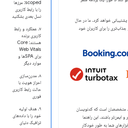
scoped: مرزها
را با رابط کاربری
نسل بعدی بشکنید
سخه آزمایشی WebMCP در کروم ۱۴۹ آغاز می‌شود. مرورگر Gemini در کروم به زودی از APIهای WebMCP پشتیبانی خواهد کرد. ما در حال
هستند تا تجربیات لذت‌بخش‌تر و جذاب‌تری را برای کاربران خود
۷. عملکرد و رابط
کاربری برنده
هستند: Core
Web Vitals
برای SPAها و
موارد دیگر
۸. مدرن‌سازی
احراز هویت با
حالت رابط کاربری
فوری
۹. هدف اولیه
یید متخصصان است که کدنویسان
خود را با داده‌های
 ایمن‌تر باشند. این راهنما
ترافیک دنیای
بزارهای شما به طور خودکار