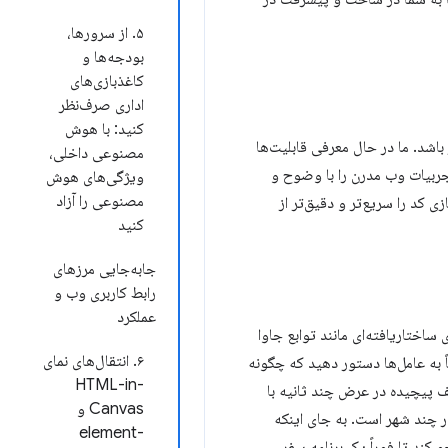
۵. از سرورها،
بودجه‌ها و
کاغذبازی‌های
اداری صرف‌نظر
کنید: با هوش
مجهز باشد. ما در حال معرفی قابلیت‌ها
مصنوعی داخلی،
م که به شما امکان می‌دهند تجربیات وب مدرن را با وضوح و
ویژگی‌های هوش
مصنوعی را آزاد
کد را سریع‌تر و دقیق‌تر از
کنید
جابه‌جایی مرزهای
رابط کاربری وب و
عملکرد
ساختاریافته‌ای مانند توابع جاوا
۶. انتقال‌های نمای
ید دقیقاً به عامل‌ها دستور دهید که چگونه
HTML-in-
یف پیچیده در عرض چند ثانیه با
Canvas و
ر چند شهر است. به جای اینکه
element-
ی سفر باشد، می‌تواند به آن اجازه دهد تا مستقیماً از APIهای backend پرس‌وجو کند تا فوراً یک برنامه سفر