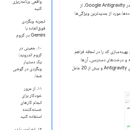
واقعی برنامه‌ریزی
ویژگی‌ها و fallbackهای مناسب را برای استفاده در هدف Baseline انتخابی شما تشخیص می‌دهند. با یک کلیک در Google Antigravity، از
کنید
نید. راهنمای وب مدرن از بیش از ۱۰۰ مورد استفاده برای ده‌ها مورد از جدیدترین ویژگی‌ها
تجربه وبگردی
فوق‌العاده با
Gemini در کروم
۱۰. جمینی در
هینه‌سازی کد را در لحظه فراهم
کروم اندروید:
 گزارش‌های کنسول، ترافیک شبکه و درخت‌های دسترسی، آن‌ها
یک دستیار
امروز برای Antigravity و بیش از 20 عامل
وبگردی در گوشی
شما.
۱۱. از مرور
خودکار برای
انجام کارهای
خسته‌کننده
استفاده کنید
۱۲. تصاویر را در