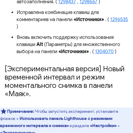
автозаполнения. (
1298437
,
1298667
)
Исправлена ​​комбинация клавиш для
комментариев на панели
«Источники»
. (
1296535
)
Вновь включить поддержку использования
клавиши
Alt
(Параметры) для множественного
выбора на панели
«Источники»
. (
1304070
)
[Экспериментальная версия] Новый
временной интервал и режим
моментального снимка в панели
«Маяк»
.
Примечание:
Чтобы запустить эксперимент, установите
флажок «
Использовать панель Lighthouse с режимами
временного интервала и снимка»
в разделе
«Настройки»
>
«Эксперименты»
.