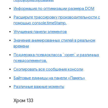
переформатировании
Информация по оптимизации размера DOM
Расширьте трассировку производительности с
помощью console.timeStamp.
Улучшения панели элементов
Значения анимированных стилей в реальном
времени
Поддержка псевдокласса `:open` и различных
псевдоэлементов.
Скопировать все сообщения консоли
Байтовые единицы на панели «Память»
Различные важные моменты
Хром 133