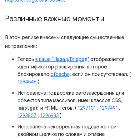
https://crbug.com/1303407
Различные важные моменты
В этом релизе внесены следующие существенные
исправления:
Теперь
в кэше "Назад/Вперед"
отображается
идентификатор расширения, которое
блокировало
bfcache,
если он присутствовал. (
1284548
)
Исправлена ​​поддержка автозавершения для
объектов типа массивов, имен классов CSS,
map.get
и HTML-тегов. (
1297101
,
1297491
,
1293807
,
1296983
)
Исправлена ​​некорректная подсветка при
двойном щелчке по словам и отмене