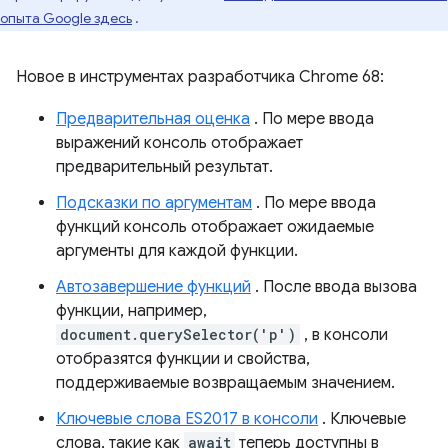
опыта Google здесь
.
Новое в инструментах разработчика Chrome 68:
Предварительная оценка
. По мере ввода
выражений консоль отображает
предварительный результат.
Подсказки по аргументам
. По мере ввода
функций консоль отображает ожидаемые
аргументы для каждой функции.
Автозавершение функций
. После ввода вызова
функции, например,
document.querySelector('p')
, в консоли
отобразятся функции и свойства,
поддерживаемые возвращаемым значением.
Ключевые слова ES2017 в консоли
. Ключевые
слова, такие как
await
теперь доступны в