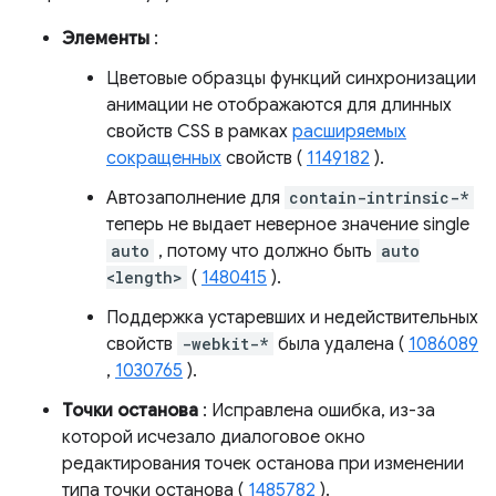
Элементы
:
Цветовые образцы функций синхронизации
анимации не отображаются для длинных
свойств CSS в рамках
расширяемых
сокращенных
свойств (
1149182
).
Автозаполнение для
contain-intrinsic-*
теперь не выдает неверное значение single
auto
, потому что должно быть
auto
<length>
(
1480415
).
Поддержка устаревших и недействительных
свойств
-webkit-*
была удалена (
1086089
,
1030765
).
Точки останова
: Исправлена ​​ошибка, из-за
которой исчезало диалоговое окно
редактирования точек останова при изменении
типа точки останова (
1485782
).