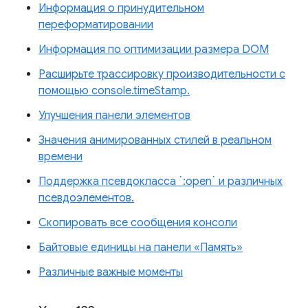
Информация о принудительном
переформатировании
Информация по оптимизации размера DOM
Расширьте трассировку производительности с
помощью console.timeStamp.
Улучшения панели элементов
Значения анимированных стилей в реальном
времени
Поддержка псевдокласса `:open` и различных
псевдоэлементов.
Скопировать все сообщения консоли
Байтовые единицы на панели «Память»
Различные важные моменты