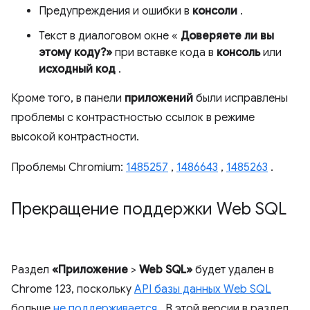
Предупреждения и ошибки в
консоли
.
Текст в диалоговом окне «
Доверяете ли вы
этому коду?»
при вставке кода в
консоль
или
исходный код
.
Кроме того, в панели
приложений
были исправлены
проблемы с контрастностью ссылок в режиме
высокой контрастности.
Проблемы Chromium:
1485257
,
1486643
,
1485263
.
Прекращение поддержки Web SQL
Раздел
«Приложение
>
Web SQL»
будет удален в
Chrome 123, поскольку
API базы данных Web SQL
больше
не поддерживается
. В этой версии в раздел