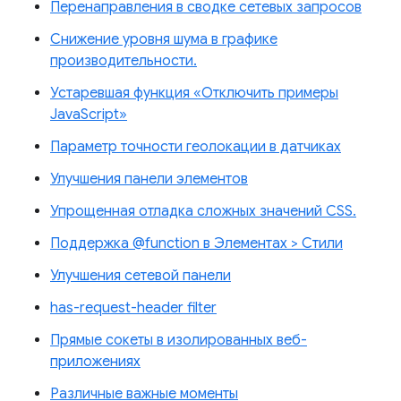
Перенаправления в сводке сетевых запросов
Снижение уровня шума в графике
производительности.
Устаревшая функция «Отключить примеры
JavaScript»
Параметр точности геолокации в датчиках
Улучшения панели элементов
Упрощенная отладка сложных значений CSS.
Поддержка @function в Элементах > Стили
Улучшения сетевой панели
has-request-header filter
Прямые сокеты в изолированных веб-
приложениях
Различные важные моменты