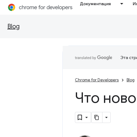
Документация
И
Blog
Эта стр
Chrome for Developers
Blog
Что ново