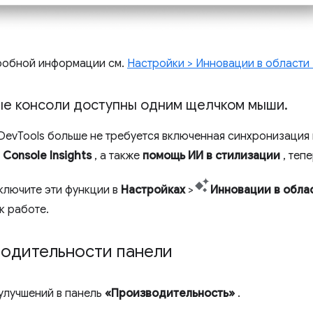
робной информации см.
Настройки > Инновации в области
ые консоли доступны одним щелчком мыши
.
DevTools больше не требуется включенная синхронизация 
Console Insights
, а также
помощь ИИ в стилизации
, теп
включите эти функции в
Настройках
>
Инновации в обла
к работе.
водительности панели
 улучшений в панель
«Производительность»
.