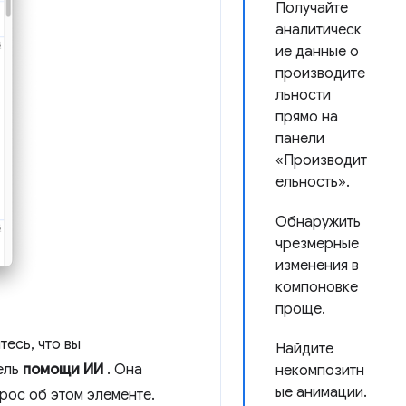
Получайте
аналитическ
ие данные о
производите
льности
прямо на
панели
«Производит
ельность».
Обнаружить
чрезмерные
изменения в
компоновке
проще.
есь, что вы
Найдите
нель
помощи ИИ
. Она
некомпозитн
ые анимации.
прос об этом элементе.