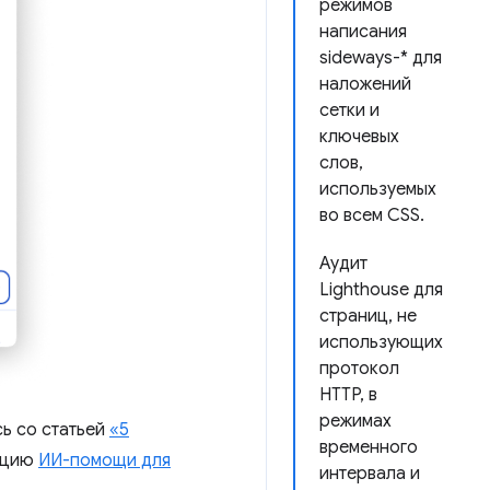
режимов
написания
sideways-* для
наложений
сетки и
ключевых
слов,
используемых
во всем CSS.
Аудит
Lighthouse для
страниц, не
использующих
протокол
HTTP, в
режимах
сь со статьей
«5
временного
кцию
ИИ-помощи для
интервала и