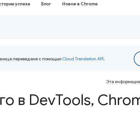
стории успеха
Блог
Новое в Chrome
аница переведена с помощью
Cloud Translation API
.
Эта информация 
го в Dev
Tools
,
Chrom