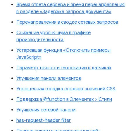
Время ответа сервера и время перенаправления
в разделе «Задержка запроса документа»
Перенаправления в сводке сетевых запросов
Снижение уровня шума в графике
производительности.
Устаревшая функция «Отключить примеры
JavaScript»
Параметр точности геолокации в датчиках
Улучшения панели элементов
Упрощенная отладка сложных значений CSS.
Поддержка @function в Элементах > Стили
Улучшения сетевой панели
has-request-header filter
Прямые сокеты в изолированных веб-