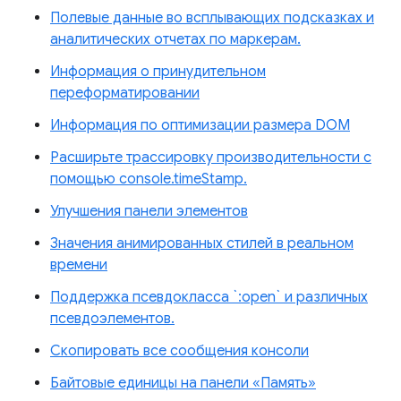
Полевые данные во всплывающих подсказках и
аналитических отчетах по маркерам.
Информация о принудительном
переформатировании
Информация по оптимизации размера DOM
Расширьте трассировку производительности с
помощью console.timeStamp.
Улучшения панели элементов
Значения анимированных стилей в реальном
времени
Поддержка псевдокласса `:open` и различных
псевдоэлементов.
Скопировать все сообщения консоли
Байтовые единицы на панели «Память»