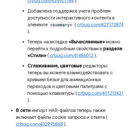
crbug.com/425901164
).
Добавлена ​​поддержка учета проблем
доступности интерактивного контента в
элементе
<summary>
(
crbug.com/427172874
).
Теперь на вкладке
«Вычисляемые»
можно
перейти к подробным свойствам в
разделе
«Стили»
(
crbug.com/41486012
).
Сглаживание, цветовые
редакторы:
теперь вы можете взаимодействовать с
кривыми Безье для анимационных
переходов и цветовыми палитрами с
помощью клавиатуры (
crbug.com/401213421
).
В сети
импорт HAR-файлов теперь также
включает файлы cookie запроса и ответа (
crbug.com/432995868
).