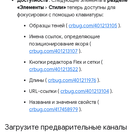
Доступность
. Следующие элементы в
разделе
«Элементы
>
Стили»
теперь доступны для
фокусировки с помощью клавиатуры:
Образцы теней (
crbug.com/401213105
).
Имена ссылок, определяющие
позиционирование якоря (
crbug.com/401213107
).
Кнопки редактора Flex и сетки (
crbug.com/401213522
).
Длины (
crbug.com/401211976
).
URL-ссылки (
crbug.com/401213104
).
Названия и значения свойств (
crbug.com/417458979
).
Загрузите предварительные каналы