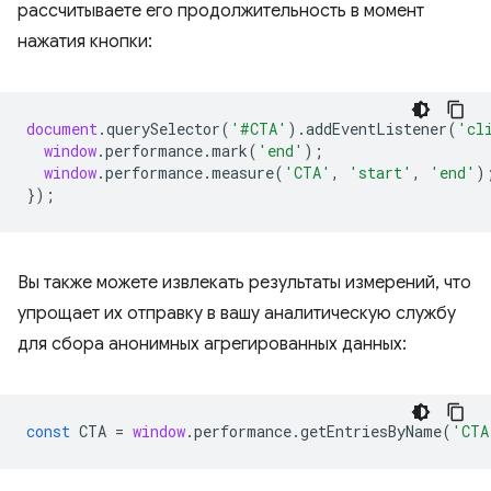
рассчитываете его продолжительность в момент
нажатия кнопки:
document
.
querySelector
(
'#CTA'
).
addEventListener
(
'cl
window
.
performance
.
mark
(
'end'
);
window
.
performance
.
measure
(
'CTA'
,
'start'
,
'end'
)
});
Вы также можете извлекать результаты измерений, что
упрощает их отправку в вашу аналитическую службу
для сбора анонимных агрегированных данных:
const
CTA
=
window
.
performance
.
getEntriesByName
(
'CTA