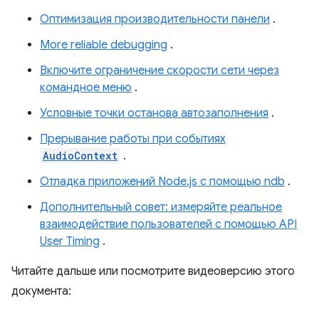
Оптимизация производительности панели
.
More reliable debugging
.
Включите ограничение скорости сети через
командное меню
.
Условные точки останова автозаполнения
.
Прерывание работы при событиях
AudioContext
.
Отладка приложений Node.js с помощью ndb
.
Дополнительный совет: измеряйте реальное
взаимодействие пользователей с помощью API
User Timing
.
Читайте дальше или посмотрите видеоверсию этого
документа: