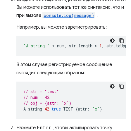
Вы можете использовать тот же синтаксис, что и
при вызове
console.log(message)
.
Например, вы можете зарегистрировать:
"A string "
+
num
,
str
.
length
 > 
1
,
str
.
toUppe
В этом случае регистрируемое сообщение
выглядит следующим образом:
// str = "test"
// num = 42
// obj = {attr: "x"}
A
string
42
true
TEST
{
attr
:
'x'
}
Нажмите
Enter
, чтобы активировать точку