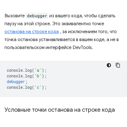
Вызовите
debugger
из вашего кода, чтобы сделать
паузу на этой строке. Это эквивалентно точке
останова на строке кода
, за исключением того, что
точка останова устанавливается в вашем коде, а не в
пользовательском интерфейсе DevTools.
console
.
log
(
'a'
);
console
.
log
(
'b'
);
debugger
;
console
.
log
(
'c'
);
Условные точки останова на строке кода