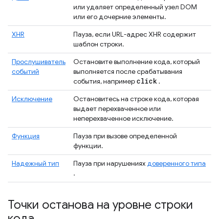
или удаляет определенный узел DOM
или его дочерние элементы.
XHR
Пауза, если URL-адрес XHR содержит
шаблон строки.
Прослушиватель
Остановите выполнение кода, который
событий
выполняется после срабатывания
click
события, например
.
Исключение
Остановитесь на строке кода, которая
выдает перехваченное или
неперехваченное исключение.
Функция
Пауза при вызове определенной
функции.
Надежный тип
Пауза при нарушениях
доверенного типа
.
Точки останова на уровне строки
кода