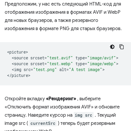
Предположим, у нас есть следующий HTML-код для
отображения изображения в форматах AVIF и WebP
для новых браузеров, а также резервного
изображения в формате PNG для старых браузеров.
<
picture
<
source
srcset
=
"test.avif"
type
=
"image/avif"
<
source
srcset
=
"test.webp"
type
=
"image/webp"
<
img
src
=
"test.png"
alt
=
"A test image"
>

<
/picture
Откройте вкладку
«Рендеринг»
, выберите
«Отключить формат изображения AVIF» и обновите
страницу. Наведите курсор на
img src
. Текущий
image src (
currentSrc
) теперь будет резервным