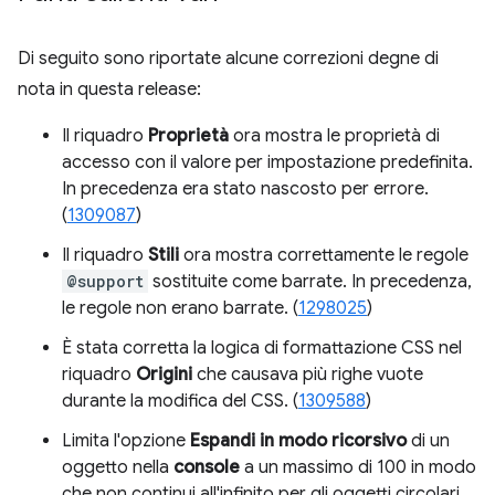
Di seguito sono riportate alcune correzioni degne di
nota in questa release:
Il riquadro
Proprietà
ora mostra le proprietà di
accesso con il valore per impostazione predefinita.
In precedenza era stato nascosto per errore.
(
1309087
)
Il riquadro
Stili
ora mostra correttamente le regole
@support
sostituite come barrate. In precedenza,
le regole non erano barrate. (
1298025
)
È stata corretta la logica di formattazione CSS nel
riquadro
Origini
che causava più righe vuote
durante la modifica del CSS. (
1309588
)
Limita l'opzione
Espandi in modo ricorsivo
di un
oggetto nella
console
a un massimo di 100 in modo
che non continui all'infinito per gli oggetti circolari.