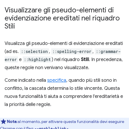
Visualizzare gli pseudo-elementi di
evidenziazione ereditati nel riquadro
Stili
Visualizza gli pseudo-elementi di evidenziazione ereditati
(ad es.
::selection
,
::spelling-error
,
::grammar-
error
e
::highlight
) nel riquadro
Stili
. In precedenza,
queste regole non venivano visualizzate.
Come indicato nella
specifica
, quando più stili sono in
conflitto, la cascata determina lo stile vincente. Questa
nuova funzionalità ti aiuta a comprendere l'ereditarietà e
la priorità delle regole.
Nota
:al momento, per attivare questa funzionalità devi eseguire
Chrome con il flag
--enable-blink-