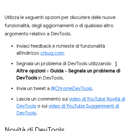
Utilizza le seguenti opzioni per discutere delle nuove
funzionalità, degli aggiornamenti o di qualsiasi altro
argomento relativo a DevTools.
Inviaci feedback e richieste di funzionalità
all'indirizzo
crbug.com
.
more_vert
Segnala un problema di DevTools utilizzando
Altre opzioni
>
Guida
>
Segnala un problema di
DevTools
in DevTools.
Invia un tweet a
@ChromeDevTools
.
Lascia un commento sui
video di YouTube Novità di
DevTools
o sui
video di YouTube Suggerimenti di
DevTools
.
Novità di Dev
Tools