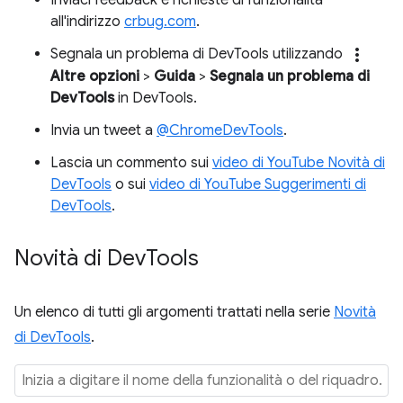
all'indirizzo
crbug.com
.
more_vert
Segnala un problema di DevTools utilizzando
Altre opzioni
>
Guida
>
Segnala un problema di
DevTools
in DevTools.
Invia un tweet a
@ChromeDevTools
.
Lascia un commento sui
video di YouTube Novità di
DevTools
o sui
video di YouTube Suggerimenti di
DevTools
.
Novità di Dev
Tools
Un elenco di tutti gli argomenti trattati nella serie
Novità
di DevTools
.