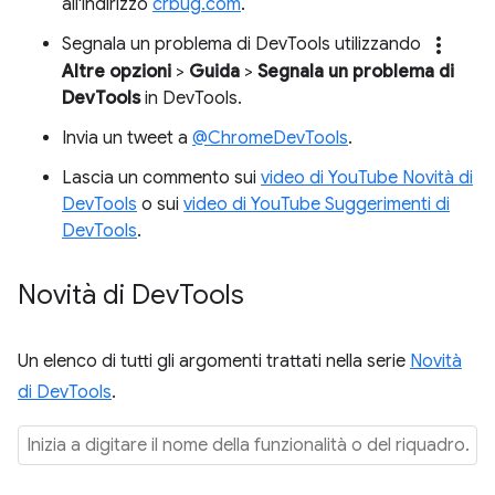
all'indirizzo
crbug.com
.
more_vert
Segnala un problema di DevTools utilizzando
Altre opzioni
>
Guida
>
Segnala un problema di
DevTools
in DevTools.
Invia un tweet a
@ChromeDevTools
.
Lascia un commento sui
video di YouTube Novità di
DevTools
o sui
video di YouTube Suggerimenti di
DevTools
.
Novità di Dev
Tools
Un elenco di tutti gli argomenti trattati nella serie
Novità
di DevTools
.