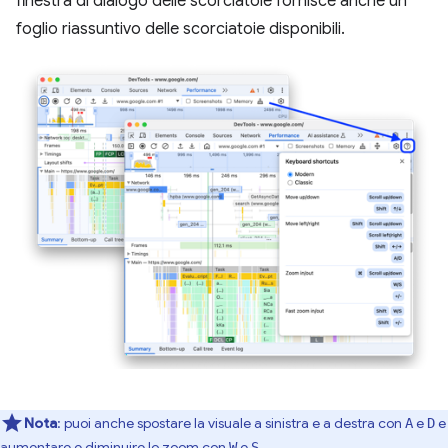
finestra di dialogo delle scorciatoie fornisce anche un
foglio riassuntivo delle scorciatoie disponibili.
Nota
:
puoi anche spostare la visuale a sinistra e a destra con
e
e
A
D
aumentare e diminuire lo zoom con
e
.
W
S