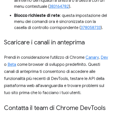
all'interno dei riquadri a sinistra o a destra con un
menu contestuale (
383164782
).
Blocco richieste di rete
: questa impostazione del
menu dei comandi ora è sincronizzata con la
casella di controllo corrispondente (
378058733
).
Scaricare i canali in anteprima
Prendi in considerazione l'utilizzo di Chrome
Canary
,
Dev
o
Beta
come browser di sviluppo predefinito. Questi
canali di anteprima ti consentono di accedere alle
funzionalità più recenti di DevTools, testare le API della
piattaforma web all'avanguardia e trovare problemi sul
tuo sito prima che lo facciano i tuoi utenti.
Contatta il team di Chrome Dev
Tools