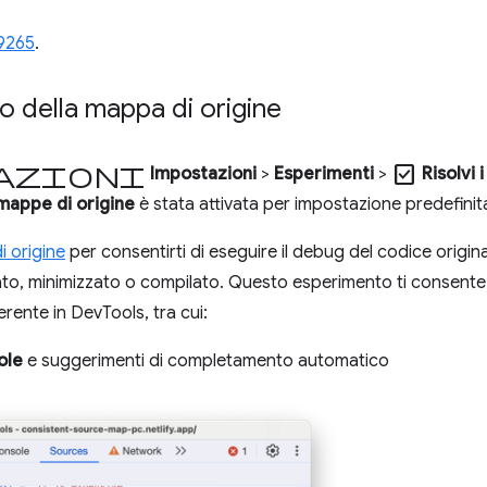
9265
.
o della mappa di origine
tazioni
check_box
Impostazioni
>
Esperimenti
>
Risolvi 
 mappe di origine
è stata attivata per impostazione predefinit
 origine
per consentirti di eseguire il debug del codice origina
, minimizzato o compilato. Questo esperimento ti consente di
oerente in DevTools, tra cui:
ole
e suggerimenti di completamento automatico