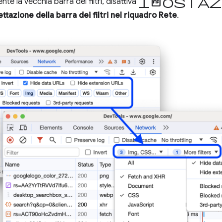
Imposta
te la vecchia barra dei filtri, disattiva
ttazione della barra dei filtri nel riquadro Rete
.