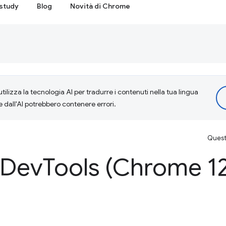
study
Blog
Novità di Chrome
tilizza la tecnologia AI per tradurre i contenuti nella tua lingua
e dall'AI potrebbero contenere errori.
Questa
 Dev
Tools (Chrome 12