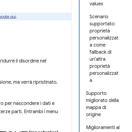
values
oogle qui
.
Scenario
supportato:
proprietà
personalizzat
a come
fallback di
un'altra
ridurre il disordine nel
proprietà
personalizzat
a
ione, ma verrà ripristinato.
Supporto
migliorato della
tro per nascondere i dati e
mappa di
 terze parti. Entrambi i menu
origine
Miglioramenti al