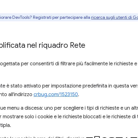
gliorare DevTools? Registrati per partecipare alla
ricerca sugli utenti di G
mplificata nel riquadro Rete
progettata per consentirti di filtrare più facilmente le richieste e 
 è stato attivato per impostazione predefinita in questa vers
to all'indirizzo
crbug.com/1523150
.
due menu a discesa: uno per scegliere i tipi di richieste e un al
r mostrare solo i cookie e le richieste bloccati e le richieste di
ipla.