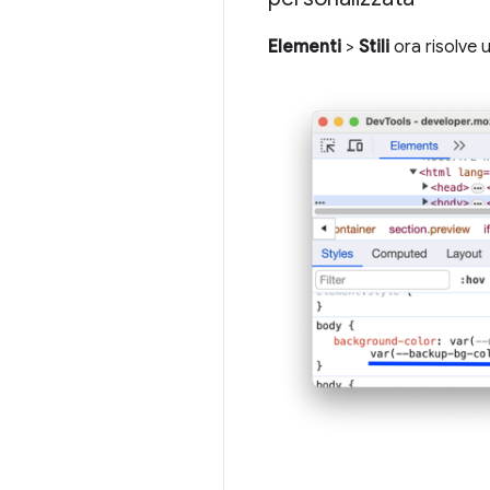
Elementi
>
Stili
ora risolve 