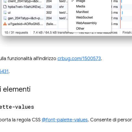
la funzionalità all'indirizzo
crbug.com/1500573
.
6431
.
i elementi
ette-values
pporta la regola CSS
@font-palette-values
. Consente di persona
.