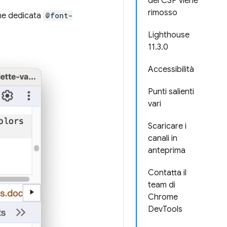
del CSP viene
rimosso
one dedicata
@font-
Lighthouse
11.3.0
Accessibilità
Punti salienti
vari
Scaricare i
canali in
anteprima
Contatta il
team di
Chrome
DevTools