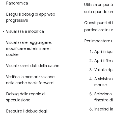
Panoramica
Utilizza un pun
solo quando un
Esegui il debug di app web
progressive
Questi punti di 
particolare in un
Visualizza e modifica
Per impostare u
Visualizzare
,
aggiungere
,
modificare ed eliminare i
Apri il ri
cookie
Apri il fil
Visualizzare i dati della cache
Vai alla ri
Verifica la memorizzazione
A sinistra
nella cache back-forward
mouse.
Debug delle regole di
Seleziona
speculazione
finestra d
Inserisci l
Eseguire il debug degli