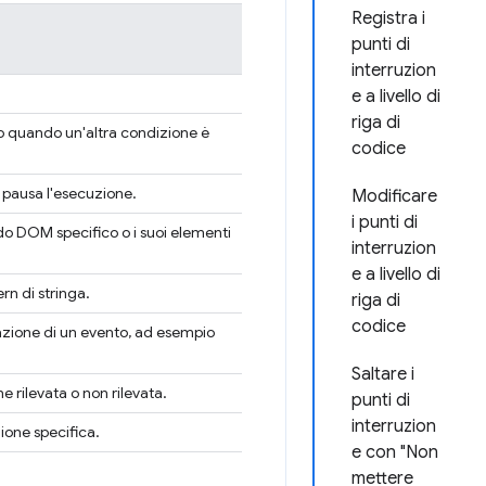
Registra i
punti di
interruzion
e a livello di
riga di
lo quando un'altra condizione è
codice
 pausa l'esecuzione.
Modificare
i punti di
do DOM specifico o i suoi elementi
interruzion
e a livello di
n di stringa.
riga di
codice
vazione di un evento, ad esempio
Saltare i
 rilevata o non rilevata.
punti di
interruzion
ione specifica.
e con "Non
mettere