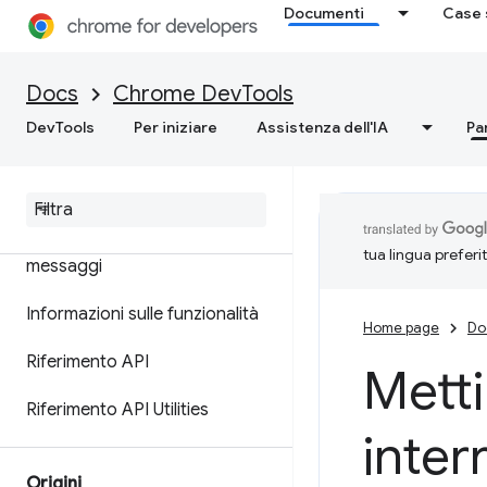
Documenti
Case 
della console
Registra messaggi
Docs
Chrome DevTools
Esegui JavaScript
DevTools
Per iniziare
Assistenza dell'IA
Pa
Guarda Java
Script in tempo
reale
Formattare e applicare stili ai
tua lingua preferi
messaggi
Informazioni sulle funzionalità
Home page
Do
Riferimento API
Metti
Riferimento API Utilities
inter
Origini