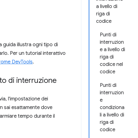
a livello di
riga di
codice
Punti di
interruzion
 guida illustra ogni tipo di
e a livello di
o. Per un tutorial interattivo
riga di
hrome DevTools
.
codice nel
codice
to di interruzione
Punti di
interruzion
avia, l'impostazione dei
e
non sai esattamente dove
condiziona
li a livello di
parmiare tempo durante il
riga di
codice