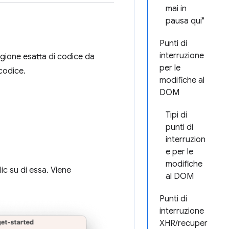
mai in
pausa qui"
Punti di
interruzione
regione esatta di codice da
per le
codice.
modifiche al
DOM
Tipi di
punti di
interruzion
e per le
modifiche
lic su di essa. Viene
al DOM
Punti di
interruzione
XHR/recuper