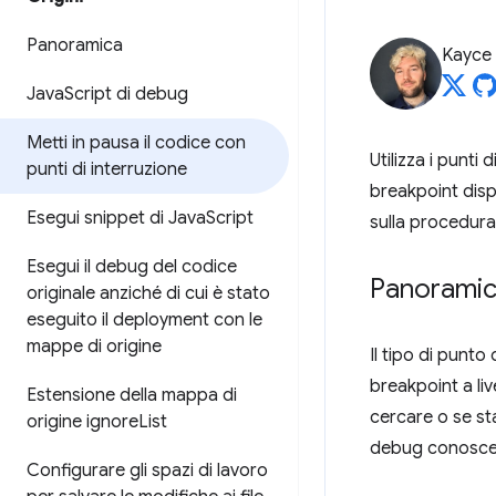
Panoramica
Kayce
Java
Script di debug
Metti in pausa il codice con
Utilizza i punti
punti di interruzione
breakpoint disp
Esegui snippet di Java
Script
sulla procedura
Esegui il debug del codice
Panoramica
originale anziché di cui è stato
eseguito il deployment con le
mappe di origine
Il tipo di punto 
breakpoint a liv
Estensione della mappa di
cercare o se st
origine ignore
List
debug conoscend
Configurare gli spazi di lavoro