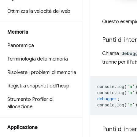
Ottimizza la velocità del web
Questo esempio 
Memoria
Punti di inte
Panoramica
Chiama
debug
Terminologia della memoria
tranne per il fa
Risolvere i problemi di memoria
Registra snapshot dell'heap
console
.
log
(
'a'
console
.
log
(
'b'
debugger
;
Strumento Profiler di
console
.
log
(
'c'
allocazione
Applicazione
Punti di inte