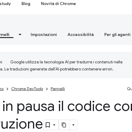
study
Blog
Novità di Chrome
nnelli
Impostazioni
Accessibilità
Per gli agenti
Google utilizza la tecnologia AI per tradurre i contenuti nella
ta. Le traduzioni generate dall'AI potrebbero contenere errori.
cs
Chrome DevTools
Pannelli
Qu
 in pausa il codice co
ruzione