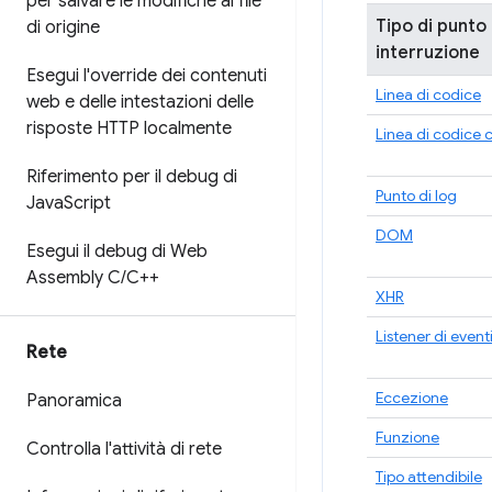
per salvare le modifiche ai file
Tipo di punto 
di origine
interruzione
Esegui l'override dei contenuti
Linea di codice
web e delle intestazioni delle
risposte HTTP localmente
Linea di codice 
Riferimento per il debug di
Punto di log
Java
Script
DOM
Esegui il debug di Web
Assembly C
/
C++
XHR
Listener di event
Rete
Eccezione
Panoramica
Funzione
Controlla l'attività di rete
Tipo attendibile