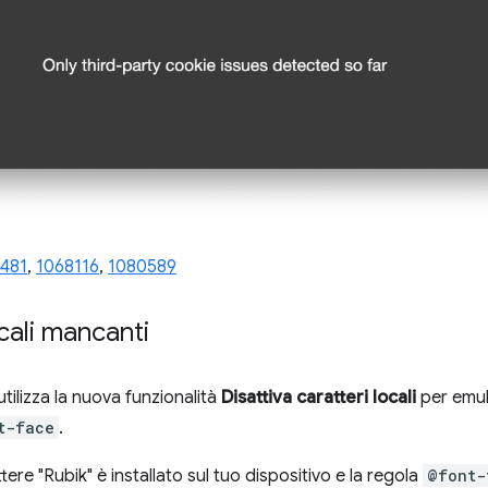
481
,
1068116
,
1080589
ocali mancanti
utilizza la nuova funzionalità
Disattiva caratteri locali
per emula
t-face
.
ere "Rubik" è installato sul tuo dispositivo e la regola
@font-