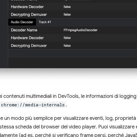
 contenuti multimediali in DevTools, le informazioni di logging
chrome://media-internals
.
e un modo più semplice per visualizzare eventi, log, proprietà
stessa scheda del browser del video player. Puoi visualizzare e 
damente (ad es. perché si verificano frame persi, perché JavaS