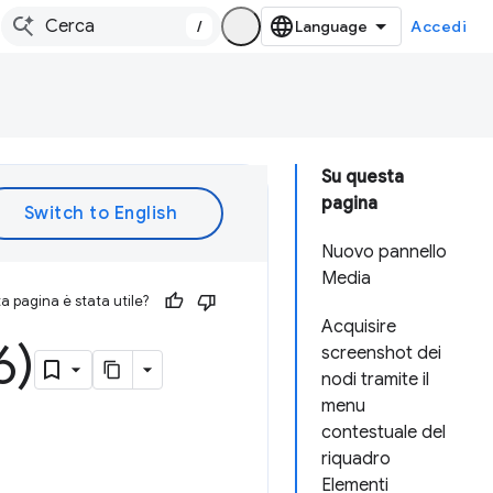
/
Accedi
Su questa
pagina
Nuovo pannello
Media
 pagina è stata utile?
Acquisire
6)
screenshot dei
nodi tramite il
menu
contestuale del
riquadro
Elementi