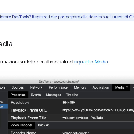
gliorare DevTools? Registrati per partecipare alla
ricerca sugli utenti di G
edia
mazioni sui lettori multimediali nel
riquadro Media
.