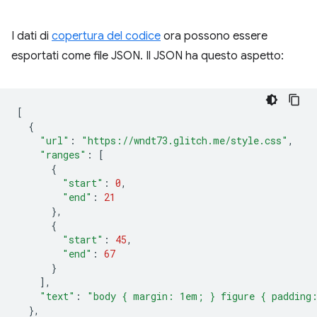
I dati di
copertura del codice
ora possono essere
esportati come file JSON. Il JSON ha questo aspetto:
[
{
"url"
:
"https://wndt73.glitch.me/style.css"
,
"ranges"
:
[
{
"start"
:
0
,
"end"
:
21
},
{
"start"
:
45
,
"end"
:
67
}
],
"text"
:
"body { margin: 1em; } figure { padding
},