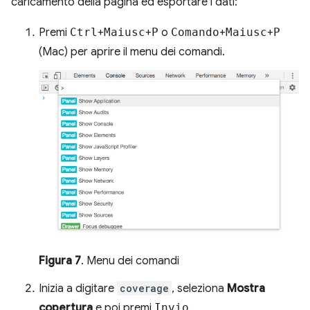
caricamento della pagina ed esportare i dati:
Premi
Ctrl
+
Maiusc
+
P
o
Comando
+
Maiusc
+
P
(Mac) per aprire il menu dei comandi.
Figura 7
. Menu dei comandi
Inizia a digitare
coverage
, seleziona
Mostra
copertura
e poi premi
Invio
.