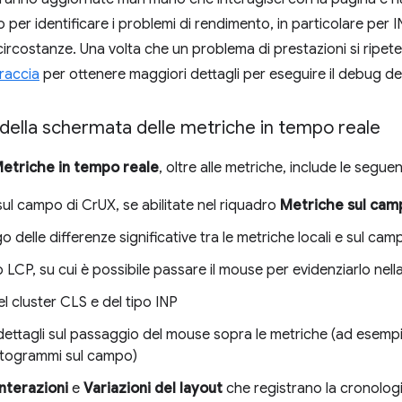
er identificare i problemi di rendimento, in particolare per IN
circostanze. Una volta che un problema di prestazioni si ripe
traccia
per ottenere maggiori dettagli per eseguire il debug d
 della schermata delle metriche in tempo reale
etriche in tempo reale
, oltre alle metriche, include le seguen
ul campo di CrUX, se abilitate nel riquadro
Metriche sul cam
go delle differenze significative tra le metriche locali e sul cam
 LCP, su cui è possibile passare il mouse per evidenziarlo nell
el cluster CLS e del tipo INP
ettagli sul passaggio del mouse sopra le metriche (ad esempi
istogrammi sul campo)
Interazioni
e
Variazioni del layout
che registrano la cronologia