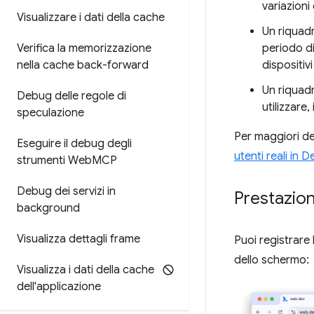
variazioni 
Visualizzare i dati della cache
Un riquad
periodo di
Verifica la memorizzazione
dispositivi
nella cache back-forward
Un riquad
Debug delle regole di
utilizzare,
speculazione
Per maggiori det
Eseguire il debug degli
utenti reali in 
strumenti Web
MCP
Debug dei servizi in
Prestazion
background
Visualizza dettagli frame
Puoi registrare 
dello schermo:
Visualizza i dati della cache
dell'applicazione