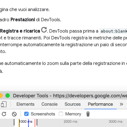
agina che vuoi analizzare.
quadro
Prestazioni
di DevTools.
Registra e ricarica
. DevTools passa prima a
about:blan
 e tracce rimanenti. Poi DevTools registra le metriche delle p
 interrompe automaticamente la registrazione un paio di secon
to.
 automaticamente lo zoom sulla parte della registrazione in cu
à.