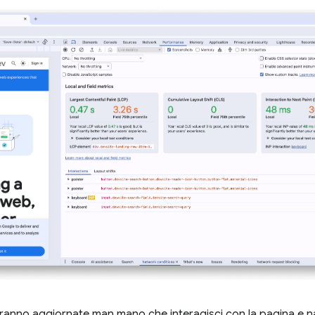
ranno aggiornate man mano che interagisci con la pagina e n