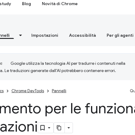
study
Blog
Novità di Chrome
nnelli
Impostazioni
Accessibilità
Per gli agenti
Google utilizza la tecnologia AI per tradurre i contenuti nella
ta. Le traduzioni generate dall'AI potrebbero contenere errori.
cs
Chrome DevTools
Pannelli
Qu
imento per le funziona
azioni