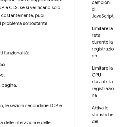
campioni
P e CLS, se si verificano solo
di
te costantemente, puoi
JavaScript
el problema sottostante.
Limitare la
rete
durante la
registrazio
ti funzionalità:
ne
po
.
Limitare la
po.
CPU
durante la
a pagina.
registrazio
ne
o, le sezioni secondarie LCP e
Attiva le
statistiche
del
 delle interazioni e delle