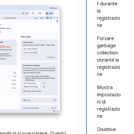
t durante
la
registrazio
ne
Forzare
garbage
collection
durante la
registrazio
ne
Mostra
impostazio
ni di
registrazio
ne
Disattiva
avighi in nuove pagine. Questo