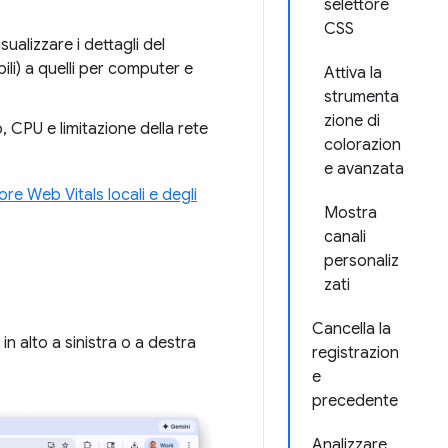
selettore
CSS
isualizzare i dettagli del
ili) a quelli per computer e
Attiva la
strumenta
zione di
, CPU e limitazione della rete
colorazion
e avanzata
re Web Vitals locali e degli
Mostra
canali
personaliz
zati
Cancella la
in alto a sinistra o a destra
registrazion
e
precedente
Analizzare