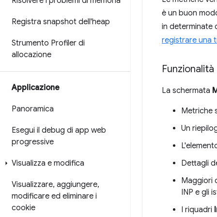
Risolvere i problemi di memoria
è un buon modo p
Registra snapshot dell'heap
in determinate 
registrare una 
Strumento Profiler di
allocazione
Funzionalità
Applicazione
La schermata
M
Panoramica
Metriche s
Un riepilo
Esegui il debug di app web
progressive
L'elemento
Dettagli d
Visualizza e modifica
Maggiori d
Visualizzare
,
aggiungere
,
INP e gli 
modificare ed eliminare i
cookie
I riquadri