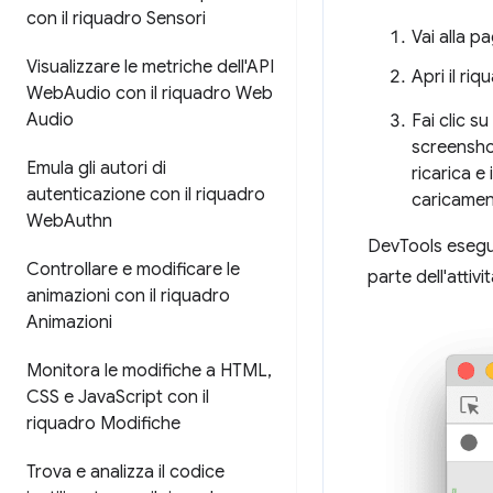
con il riquadro Sensori
Vai alla p
Visualizzare le metriche dell'API
Apri il ri
Web
Audio con il riquadro Web
Audio
Fai clic su
screenshot
Emula gli autori di
ricarica e
autenticazione con il riquadro
caricamen
Web
Authn
DevTools esegue
Controllare e modificare le
parte dell'attivit
animazioni con il riquadro
Animazioni
Monitora le modifiche a HTML
,
CSS e Java
Script con il
riquadro Modifiche
Trova e analizza il codice