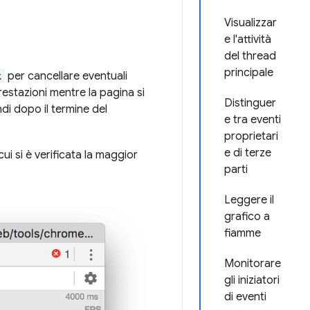
Visualizzar
e l'attività
del thread
principale
k
per cancellare eventuali
restazioni mentre la pagina si
Distinguer
di dopo il termine del
e tra eventi
proprietari
e di terze
i si è verificata la maggior
parti
Leggere il
grafico a
fiamme
Monitorare
gli iniziatori
di eventi