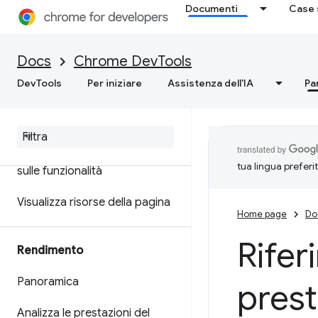
Documenti
Case 
WebAssembly C/C++
Docs
Chrome DevTools
Rete
DevTools
Per iniziare
Assistenza dell'IA
Pa
Panoramica
Controlla l'attività di rete
Informazioni di riferimento
tua lingua preferi
sulle funzionalità
Visualizza risorse della pagina
Home page
Do
Rifer
Rendimento
Panoramica
prest
Analizza le prestazioni del