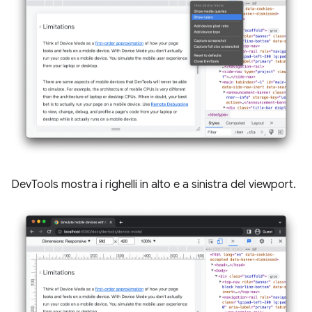
DevTools mostra i righelli in alto e a sinistra del viewport.