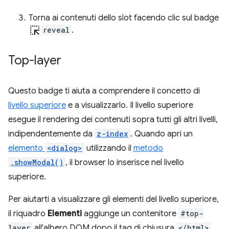
Torna ai contenuti dello slot facendo clic sul badge
ink_selection
reveal
.
Top-layer
Questo badge ti aiuta a comprendere il concetto di
livello superiore
e a visualizzarlo. Il livello superiore
esegue il rendering dei contenuti sopra tutti gli altri livelli,
indipendentemente da
z-index
. Quando apri un
elemento
<dialog>
utilizzando il
metodo
.showModal()
, il browser lo inserisce nel livello
superiore.
Per aiutarti a visualizzare gli elementi del livello superiore,
il riquadro
Elementi
aggiunge un contenitore
#top-
layer
all'albero DOM dopo il tag di chiusura
</html>
.