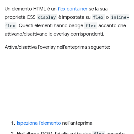
Un elemento HTML è un
flex container
se la sua
proprietà CSS
display
è impostata su
flex
o
inline-
flex
. Questi elementi hanno badge
flex
accanto che
attivano/disattivano le overlay corrispondenti.
Attiva/disattiva l'overlay nell'anteprima seguente:
Ispeziona l'elemento
nell'anteprima.
Nell'albero DOM, fai clic sul badge
flex
accanto