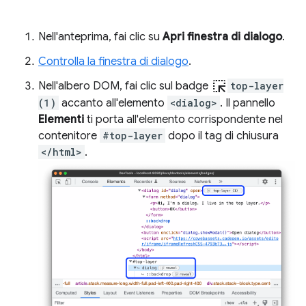
Nell'anteprima, fai clic su
Apri finestra di dialogo
.
Controlla la finestra di dialogo
.
ink_selection
Nell'albero DOM, fai clic sul badge
top-layer
(1)
accanto all'elemento
<dialog>
. Il pannello
Elementi
ti porta all'elemento corrispondente nel
contenitore
#top-layer
dopo il tag di chiusura
</html>
.