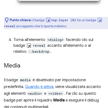
ink_selection
ink_selection
Punto chiave:
il badge
ha un badge
top-layer (N)
accoppiato che ti riporta indietro.
reveal
Torna all'elemento
<dialog>
facendo clic sul
ink_selection
badge
reveal
accanto all'elemento o al
relativo
::backdrop
.
Media
Il badge
media
è disattivato per impostazione
predefinita.
Quando è attiva
, viene visualizzata accanto
agli elementi
<audio>
e
<video>
. Fai clic su questo
badge per aprire il riquadro
Media
e eseguire il debug
dei contenuti multimediali.