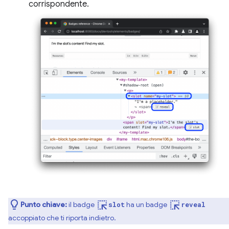
corrispondente.
ink_selection
ink_selection
Punto chiave:
il badge
ha un badge
slot
reveal
accoppiato che ti riporta indietro.