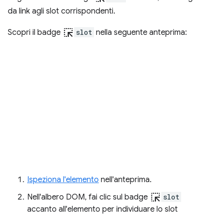
da link agli slot corrispondenti.
ink_selection
Scopri il badge
slot
nella seguente anteprima:
Ispeziona l'elemento
nell'anteprima.
ink_selection
Nell'albero DOM, fai clic sul badge
slot
accanto all'elemento per individuare lo slot