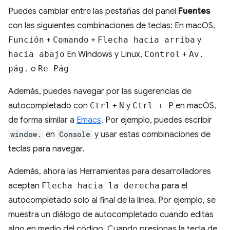
Puedes cambiar entre las pestañas del panel
Fuentes
con las siguientes combinaciones de teclas: En macOS,
Función
+
Comando
+
Flecha hacia arriba
y
hacia abajo
En Windows y Linux,
Control
+
Av.
pág.
o
Re Pág
Además, puedes navegar por las sugerencias de
autocompletado con
Ctrl
+
N
y
Ctrl + P
en macOS,
de forma similar a
Emacs
. Por ejemplo, puedes escribir
window.
en
Console
y usar estas combinaciones de
teclas para navegar.
Además, ahora las Herramientas para desarrolladores
aceptan
Flecha hacia la derecha
para el
autocompletado solo al final de la línea. Por ejemplo, se
muestra un diálogo de autocompletado cuando editas
algo en medio del código. Cuando presionas la tecla de