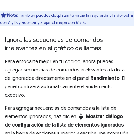
Nota:
También puedes desplazarte hacia la izquierda y la derecha
con
y
, y acercar y alejar el mapa con
y
.
A
D
W
S
Ignora las secuencias de comandos
irrelevantes en el gráfico de llamas
Para enfocarte mejor en tu código, ahora puedes
agregar secuencias de comandos irrelevantes a la lista
de ignorados directamente en el panel
Rendimiento
. El
panel contraerá automáticamente el anidamiento
excesivo.
Para agregar secuencias de comandos a la lista de
compress
elementos ignorados, haz clic en
Mostrar diálogo
de configuración de la lista de elementos ignorados
en la barra de acciones superior y escribe una expresión