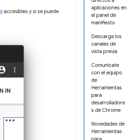
directos a
aplicaciones en
ol
accesibles y si se puede
el panel de
manifiesto
Descarga los
canales de
vista previa
Comunícate
con el equipo
de
Herramientas
para
desarrolladore
s de Chrome
Novedades de
Herramientas
para