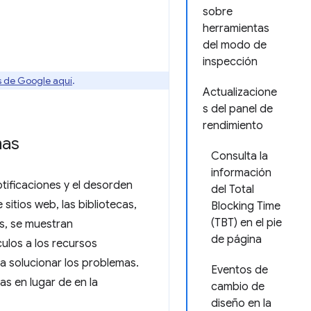
sobre
herramientas
del modo de
inspección
os de Google aquí
.
Actualizacione
s del panel de
rendimiento
mas
Consulta la
información
otificaciones y el desorden
del Total
sitios web, las bibliotecas,
Blocking Time
(TBT) en el pie
es, se muestran
de página
ulos a los recursos
a solucionar los problemas.
Eventos de
s en lugar de en la
cambio de
diseño en la