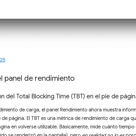
25
l panel de rendimiento
n del Total Blocking Time (TBT) en el pie de págin
ndimiento de carga, el panel Rendimiento ahora muestra infor
e de página. El TBT es una métrica de rendimiento de carga qu
gina en volverse utilizable. Básicamente, mide cuánto tiemp
ido se renderizó en la pantalla), pero
en realidad no lo es
porq