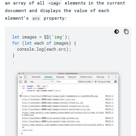
an array of all
elements in the current
<img>
document and displays the value of each
element's
property:
src
let
images
=
$$
(
'img'
);
for
(
let
each
of
images
)
{
console
.
log
(
each
.
src
);
}