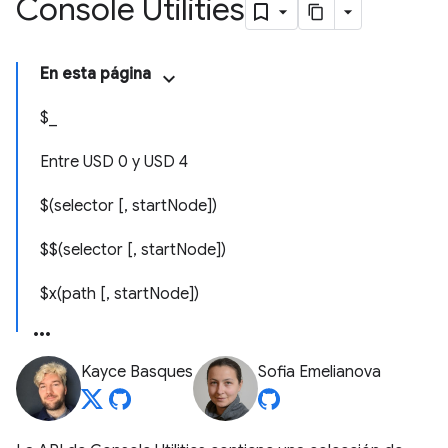
Console Utilities
En esta página
$_
Entre USD 0 y USD 4
$(selector [, startNode])
$$(selector [, startNode])
$x(path [, startNode])
Kayce Basques
Sofia Emelianova