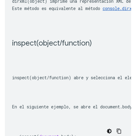
dirxml(object)
 imprime una representación XML del 
Este método es equivalente al método 
console.dirxm
inspect(
object
/
function)
inspect(object/function)
 abre y selecciona el elem
En el siguiente ejemplo, se abre el 
document.body
 