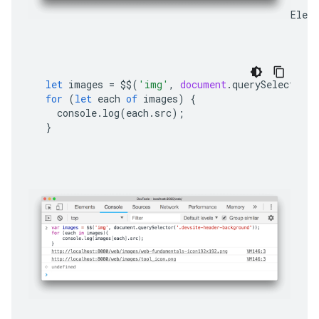
Elem
let
images
=
$$
(
'img'
,
document
.
querySelector
(
'
for
(
let
each
of
images
)
{
console
.
log
(
each
.
src
);
}