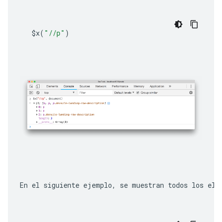
$x
(
"//p"
)
En el siguiente ejemplo, se muestran todos los ele