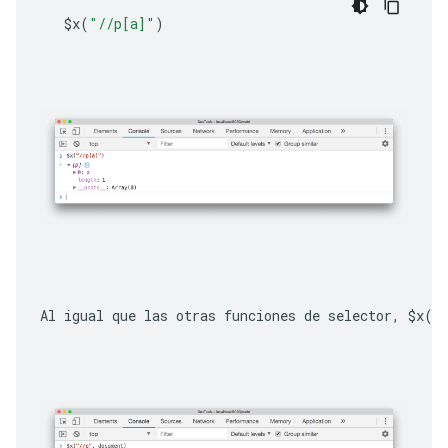
$x
(
"//p[a]"
)
Al igual que las otras funciones de selector, 
$x(p