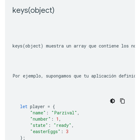
keys(
object)
keys(object)
 muestra un array que contiene los nom
Por ejemplo, supongamos que tu aplicación definió 
let
player
=
{
"name"
:
"Parzival"
,
"number"
:
1
,
"state"
:
"ready"
,
"easterEggs"
:
3
};