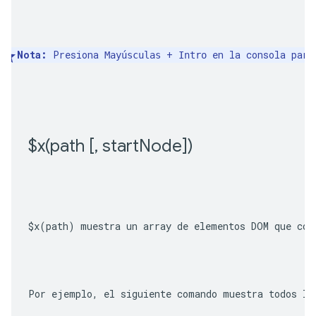
Nota:
 Presiona 
 + 
 en la consola para
Mayúsculas
Intro
$
x(
path [
,
 start
Node])
$x(path)
 muestra un array de elementos DOM que coi
Por ejemplo, el siguiente comando muestra todos lo