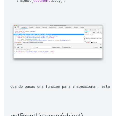
inspect
(
document
.
body
);
Cuando pasas una función para inspeccionar, esta a
getEventListeners(
object)