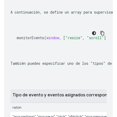
A continuación, se define un array para supervisar
monitorEvents
(
window
,
[
"resize"
,
"scroll"
])
También puedes especificar uno de los "tipos" de e
Tipo de evento y eventos asignados correspondien
ratón
"mousedown", "mouseup", "click", "dblclick", "mousemove", "m