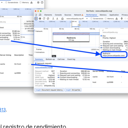
313
.
el registro de rendimiento
.