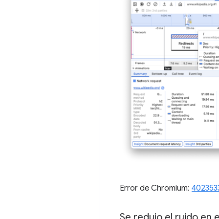
Error de Chromium:
402353
Se redujo el ruido en 