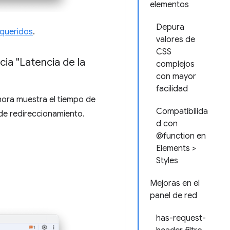
elementos
Depura
equeridos
.
valores de
CSS
ia "Latencia de la
complejos
con mayor
facilidad
ora muestra el tiempo de
Compatibilida
 de redireccionamiento.
d con
@function en
Elements >
Styles
Mejoras en el
panel de red
has-request-