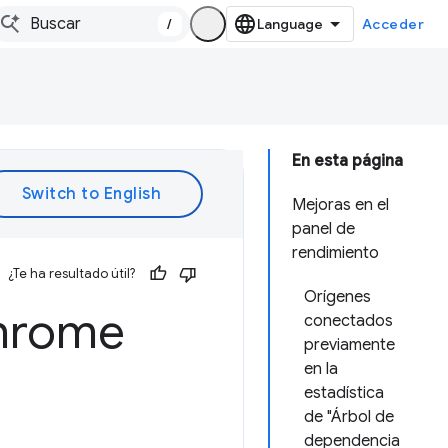
/
Acceder
En esta página
Mejoras en el
panel de
rendimiento
¿Te ha resultado útil?
Orígenes
Chrome
conectados
previamente
en la
estadística
de "Árbol de
dependencia