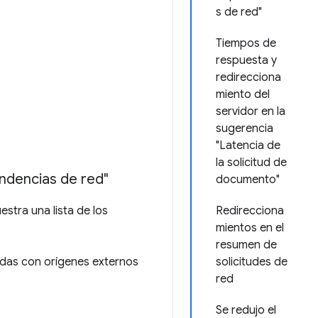
s de red"
Tiempos de
respuesta y
redirecciona
miento del
servidor en la
sugerencia
"Latencia de
la solicitud de
ndencias de red"
documento"
stra una lista de los
Redirecciona
mientos en el
resumen de
adas con orígenes externos
solicitudes de
red
Se redujo el