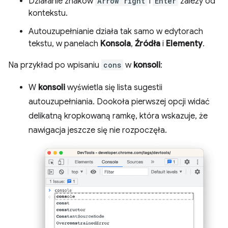
Działanie znaków
Arrow right
i
Enter
zależy od
kontekstu.
Autouzupełnianie działa tak samo w edytorach
tekstu, w panelach
Konsola
,
Źródła
i
Elementy
.
Na przykład po wpisaniu
cons
w
konsoli
:
W
konsoli
wyświetla się lista sugestii
autouzupełniania. Dookoła pierwszej opcji widać
delikatną kropkowaną ramkę, która wskazuje, że
nawigacja jeszcze się nie rozpoczęła.