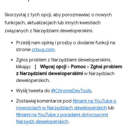
Skorzystaj z tych opcji, aby porozmawiać o nowych
funkcjach, aktualizacjach lub innych kwestiach
związanych z Narzędziami deweloperskimi.
Prześlij nam opinię i prośby o dodanie funkcji na
stronie
crbug.com
.
Zgłoś problem z Narzędziami deweloperskimi,
more_vert
klikając
Więcej opcji
>
Pomoc
>
Zgłoś problem
z Narzędziami deweloperskimi
w Narzędziach
deweloperskich.
Wyślij tweeta do
@ChromeDevTools
.
Zostawiaj komentarze pod
filmami na YouTube o
nowościach w Narzędziach deweloperskich
lub
filmami na YouTube z poradami dotyczącymi
Narzędzi deweloperskich
.