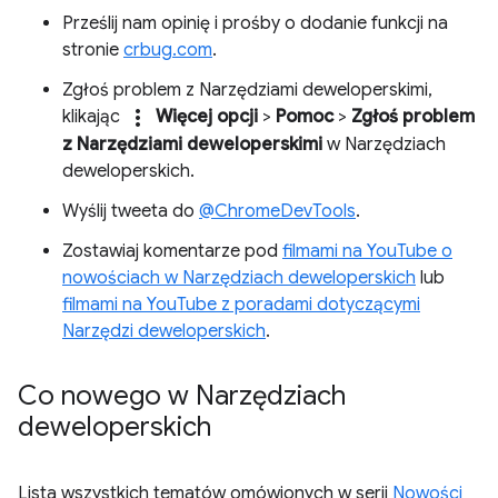
Prześlij nam opinię i prośby o dodanie funkcji na
stronie
crbug.com
.
Zgłoś problem z Narzędziami deweloperskimi,
more_vert
klikając
Więcej opcji
>
Pomoc
>
Zgłoś problem
z Narzędziami deweloperskimi
w Narzędziach
deweloperskich.
Wyślij tweeta do
@ChromeDevTools
.
Zostawiaj komentarze pod
filmami na YouTube o
nowościach w Narzędziach deweloperskich
lub
filmami na YouTube z poradami dotyczącymi
Narzędzi deweloperskich
.
Co nowego w Narzędziach
deweloperskich
Lista wszystkich tematów omówionych w serii
Nowości