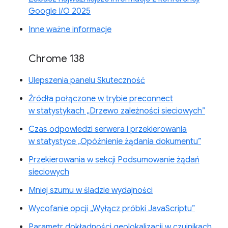
Google I/O 2025
Inne ważne informacje
Chrome 138
Ulepszenia panelu Skuteczność
Źródła połączone w trybie preconnect
w statystykach „Drzewo zależności sieciowych”
Czas odpowiedzi serwera i przekierowania
w statystyce „Opóźnienie żądania dokumentu”
Przekierowania w sekcji Podsumowanie żądań
sieciowych
Mniej szumu w śladzie wydajności
Wycofanie opcji „Wyłącz próbki JavaScriptu”
Parametr dokładności geolokalizacji w czujnikach