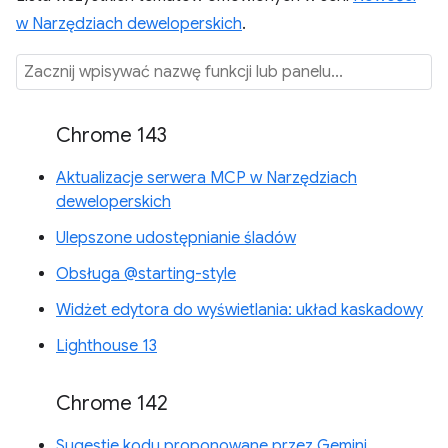
w Narzędziach deweloperskich
.
Chrome 143
Aktualizacje serwera MCP w Narzędziach
deweloperskich
Ulepszone udostępnianie śladów
Obsługa @starting-style
Widżet edytora do wyświetlania: układ kaskadowy
Lighthouse 13
Chrome 142
Sugestie kodu proponowane przez Gemini