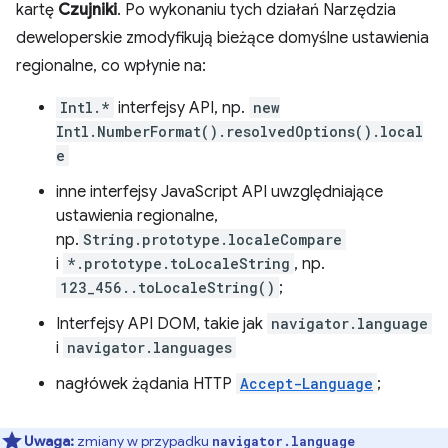
kartę
Czujniki
. Po wykonaniu tych działań Narzędzia
deweloperskie zmodyfikują bieżące domyślne ustawienia
regionalne, co wpłynie na:
Intl.*
interfejsy API, np.
new
Intl.NumberFormat().resolvedOptions().local
e
inne interfejsy JavaScript API uwzględniające
ustawienia regionalne,
np.
String.prototype.localeCompare
i
*.prototype.toLocaleString
, np.
123_456..toLocaleString()
;
Interfejsy API DOM, takie jak
navigator.language
i
navigator.languages
nagłówek żądania HTTP
Accept-Language
;
Uwaga:
zmiany w przypadku
navigator.language