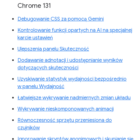
Chrome 131
Debugowanie CSS za pomocą Gemini
Kontrolowanie funkcji opartych na AI na specjalnej
karcie ustawień
Ulepszenia panelu Skuteczność
Dodawanie adnotacji i udostępnianie wyników
dotyczących skuteczności
Uzyskiwanie statystyk wydajności bezpośrednio
w panelu Wydajność
Łatwiejsze wykrywanie nadmiernych zmian układu
Wykrywanie nieskomponowanych animacji
Równoczesność sprzętu przeniesiona do
czujników
Ignorowanie skryptów anonimowych i skupianie się