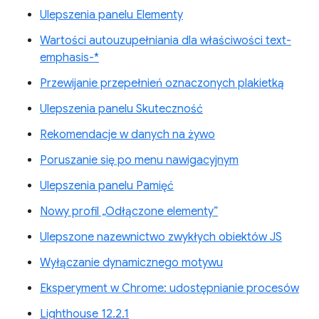
Ulepszenia panelu Elementy
Wartości autouzupełniania dla właściwości text-
emphasis-*
Przewijanie przepełnień oznaczonych plakietką
Ulepszenia panelu Skuteczność
Rekomendacje w danych na żywo
Poruszanie się po menu nawigacyjnym
Ulepszenia panelu Pamięć
Nowy profil „Odłączone elementy”
Ulepszone nazewnictwo zwykłych obiektów JS
Wyłączanie dynamicznego motywu
Eksperyment w Chrome: udostępnianie procesów
Lighthouse 12.2.1