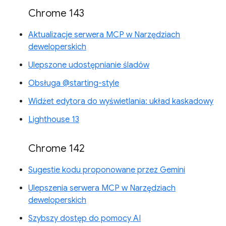
Chrome 143
Aktualizacje serwera MCP w Narzędziach
deweloperskich
Ulepszone udostępnianie śladów
Obsługa @starting-style
Widżet edytora do wyświetlania: układ kaskadowy
Lighthouse 13
Chrome 142
Sugestie kodu proponowane przez Gemini
Ulepszenia serwera MCP w Narzędziach
deweloperskich
Szybszy dostęp do pomocy AI