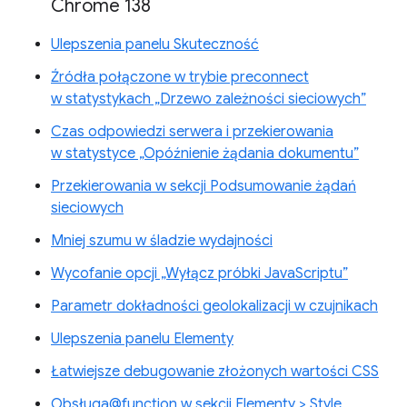
Chrome 138
Ulepszenia panelu Skuteczność
Źródła połączone w trybie preconnect
w statystykach „Drzewo zależności sieciowych”
Czas odpowiedzi serwera i przekierowania
w statystyce „Opóźnienie żądania dokumentu”
Przekierowania w sekcji Podsumowanie żądań
sieciowych
Mniej szumu w śladzie wydajności
Wycofanie opcji „Wyłącz próbki JavaScriptu”
Parametr dokładności geolokalizacji w czujnikach
Ulepszenia panelu Elementy
Łatwiejsze debugowanie złożonych wartości CSS
Obsługa@function w sekcji Elementy > Style