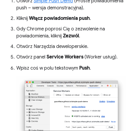
Otwórz
Simple Push Demo
(Proste powiadomienia
push – wersja demonstracyjna).
Kliknij
Włącz powiadomienia push
.
Gdy Chrome poprosi Cię o zezwolenie na
powiadomienia, kliknij
Zezwól
.
Otwórz Narzędzia deweloperskie.
Otwórz panel
Service Workers
(Worker usług).
Wpisz coś w polu tekstowym
Push
.