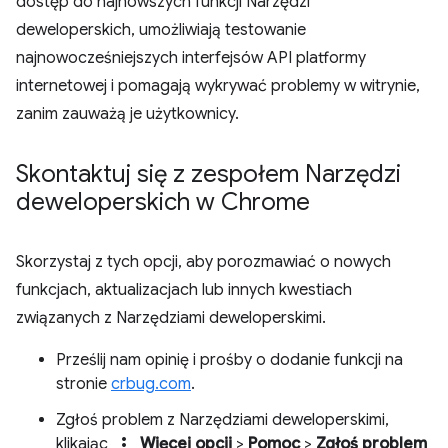
dostęp do najnowszych funkcji Narzędzi
deweloperskich, umożliwiają testowanie
najnowocześniejszych interfejsów API platformy
internetowej i pomagają wykrywać problemy w witrynie,
zanim zauważą je użytkownicy.
Skontaktuj się z zespołem Narzędzi
deweloperskich w Chrome
Skorzystaj z tych opcji, aby porozmawiać o nowych
funkcjach, aktualizacjach lub innych kwestiach
związanych z Narzędziami deweloperskimi.
Prześlij nam opinię i prośby o dodanie funkcji na
stronie
crbug.com
.
Zgłoś problem z Narzędziami deweloperskimi,
more_vert
klikając
Więcej opcji
>
Pomoc
>
Zgłoś problem