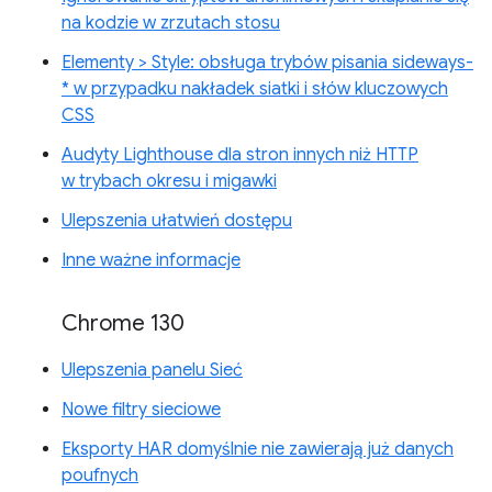
na kodzie w zrzutach stosu
Elementy > Style: obsługa trybów pisania sideways-
* w przypadku nakładek siatki i słów kluczowych
CSS
Audyty Lighthouse dla stron innych niż HTTP
w trybach okresu i migawki
Ulepszenia ułatwień dostępu
Inne ważne informacje
Chrome 130
Ulepszenia panelu Sieć
Nowe filtry sieciowe
Eksporty HAR domyślnie nie zawierają już danych
poufnych