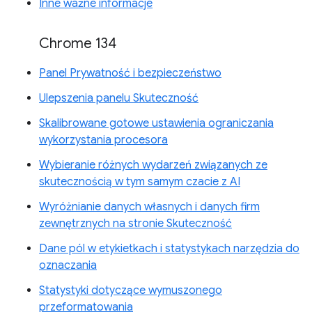
Inne ważne informacje
Chrome 134
Panel Prywatność i bezpieczeństwo
Ulepszenia panelu Skuteczność
Skalibrowane gotowe ustawienia ograniczania
wykorzystania procesora
Wybieranie różnych wydarzeń związanych ze
skutecznością w tym samym czacie z AI
Wyróżnianie danych własnych i danych firm
zewnętrznych na stronie Skuteczność
Dane pól w etykietkach i statystykach narzędzia do
oznaczania
Statystyki dotyczące wymuszonego
przeformatowania