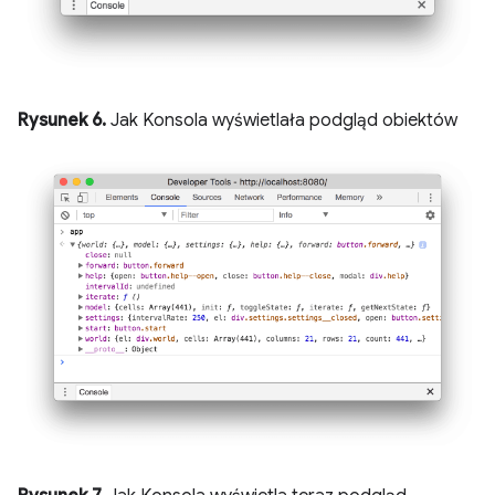
Rysunek 6.
Jak Konsola wyświetlała podgląd obiektów