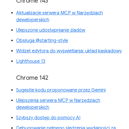
Chrome 143
Aktualizacje serwera MCP w Narzędziach
deweloperskich
Ulepszone udostępnianie śladów
Obsługa @starting-style
Widżet edytora do wyświetlania: układ kaskadowy
Lighthouse 13
Chrome 142
Sugestie kodu proponowane przez Gemini
Ulepszenia serwera MCP w Narzędziach
deweloperskich
Szybszy dostęp do pomocy AI
Debugowanie pełnego śledzenia wydajności za