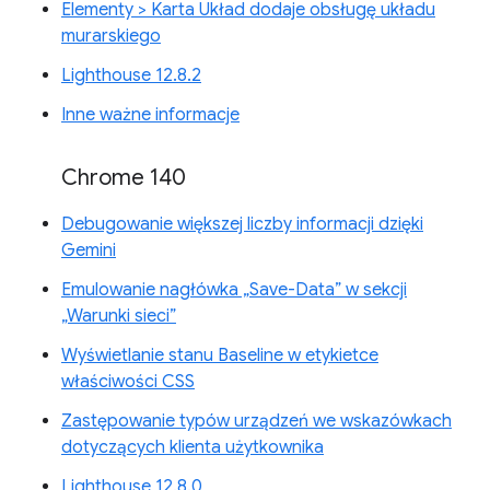
Elementy > Karta Układ dodaje obsługę układu
murarskiego
Lighthouse 12.8.2
Inne ważne informacje
Chrome 140
Debugowanie większej liczby informacji dzięki
Gemini
Emulowanie nagłówka „Save-Data” w sekcji
„Warunki sieci”
Wyświetlanie stanu Baseline w etykietce
właściwości CSS
Zastępowanie typów urządzeń we wskazówkach
dotyczących klienta użytkownika
Lighthouse 12.8.0