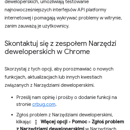
deweloperskich, umożliwiają testowanie
najnowocześniejszych interfejsów API platformy
internetowej i pomagają wykrywać problemy w witrynie,
zanim zauważą je użytkownicy.
Skontaktuj się z zespołem Narzędzi
deweloperskich w Chrome
Skorzystaj z tych opcji, aby porozmawiać o nowych
funkcjach, aktualizacjach lub innych kwestiach
związanych z Narzędziami deweloperskimi.
Prześlij nam opinię i prośby o dodanie funkcji na
stronie
crbug.com
.
Zgłoś problem z Narzędziami deweloperskimi,
more_vert
klikając
Więcej opcji
>
Pomoc
>
Zgłoś problem
z Narzędziami deweloperskimi
w Narzędziach