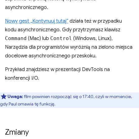
asynchronicznego.
Nowy gest „Kontynuuj tutaj”
działa też w przypadku
kodu asynchronicznego. Gdy przytrzymasz klawisz
Command
(Mac) lub
Control
(Windows, Linux),
Narzędzia dla programistów wyróżnią na zielono miejsca
docelowe asynchronicznego przeskoku.
Przykład znajdziesz w prezentacji DevTools na
konferencji I/O.
Uwaga:
film powinien rozpocząć się o 17:40, czyli w momencie,
gdy Paul omawia tę funkcję.
Zmiany