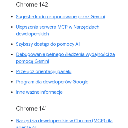
Chrome 142
Sugestie kodu proponowane przez Gemini
Ulepszenia serwera MCP w Narzędziach
deweloperskich
Szybszy dostęp do pomocy AI
Debugowanie pełnego śledzenia wydajności za
pomocą Gemini
Przełącz orientację panelu
Program dla deweloperów Google
Inne ważne informacje
Chrome 141
Narzędzia deweloperskie w Chrome (MCP) dla
agenta AI