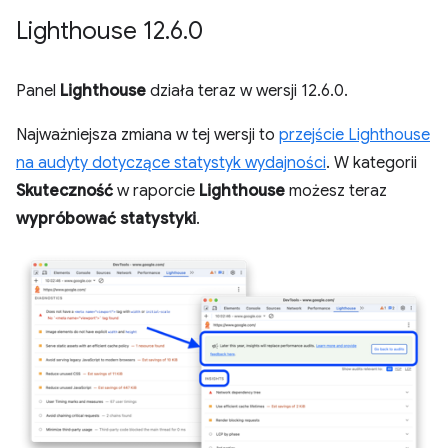
Lighthouse 12
.
6
.
0
Panel
Lighthouse
działa teraz w wersji 12.6.0.
Najważniejsza zmiana w tej wersji to
przejście Lighthouse
na audyty dotyczące statystyk wydajności
. W kategorii
Skuteczność
w raporcie
Lighthouse
możesz teraz
wypróbować statystyki
.