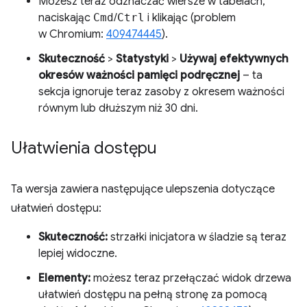
Możesz teraz odznaczać wiersze w tabelach,
naciskając
Cmd
/
Ctrl
i klikając (problem
w Chromium:
409474445
).
Skuteczność
>
Statystyki
>
Używaj efektywnych
okresów ważności pamięci podręcznej
– ta
sekcja ignoruje teraz zasoby z okresem ważności
równym lub dłuższym niż 30 dni.
Ułatwienia dostępu
Ta wersja zawiera następujące ulepszenia dotyczące
ułatwień dostępu:
Skuteczność:
strzałki inicjatora w śladzie są teraz
lepiej widoczne.
Elementy:
możesz teraz przełączać widok drzewa
ułatwień dostępu na pełną stronę za pomocą