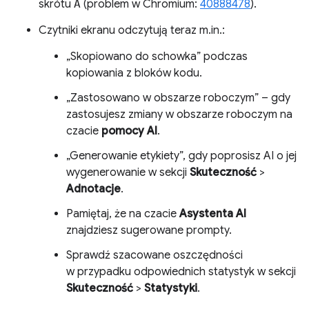
skrótu
A
(problem w Chromium:
40888478
).
Czytniki ekranu odczytują teraz m.in.:
„Skopiowano do schowka” podczas
kopiowania z bloków kodu.
„Zastosowano w obszarze roboczym” – gdy
zastosujesz zmiany w obszarze roboczym na
czacie
pomocy AI
.
„Generowanie etykiety”, gdy poprosisz AI o jej
wygenerowanie w sekcji
Skuteczność
>
Adnotacje
.
Pamiętaj, że na czacie
Asystenta AI
znajdziesz sugerowane prompty.
Sprawdź szacowane oszczędności
w przypadku odpowiednich statystyk w sekcji
Skuteczność
>
Statystyki
.