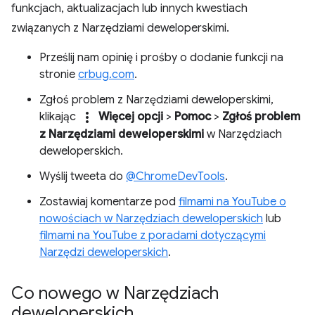
funkcjach, aktualizacjach lub innych kwestiach
związanych z Narzędziami deweloperskimi.
Prześlij nam opinię i prośby o dodanie funkcji na
stronie
crbug.com
.
Zgłoś problem z Narzędziami deweloperskimi,
more_vert
klikając
Więcej opcji
>
Pomoc
>
Zgłoś problem
z Narzędziami deweloperskimi
w Narzędziach
deweloperskich.
Wyślij tweeta do
@ChromeDevTools
.
Zostawiaj komentarze pod
filmami na YouTube o
nowościach w Narzędziach deweloperskich
lub
filmami na YouTube z poradami dotyczącymi
Narzędzi deweloperskich
.
Co nowego w Narzędziach
deweloperskich