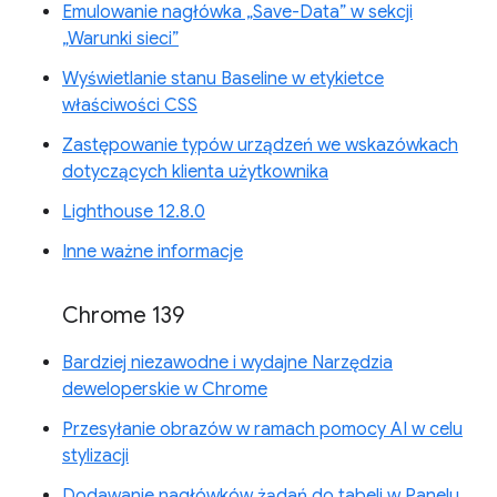
Emulowanie nagłówka „Save-Data” w sekcji
„Warunki sieci”
Wyświetlanie stanu Baseline w etykietce
właściwości CSS
Zastępowanie typów urządzeń we wskazówkach
dotyczących klienta użytkownika
Lighthouse 12.8.0
Inne ważne informacje
Chrome 139
Bardziej niezawodne i wydajne Narzędzia
deweloperskie w Chrome
Przesyłanie obrazów w ramach pomocy AI w celu
stylizacji
Dodawanie nagłówków żądań do tabeli w Panelu