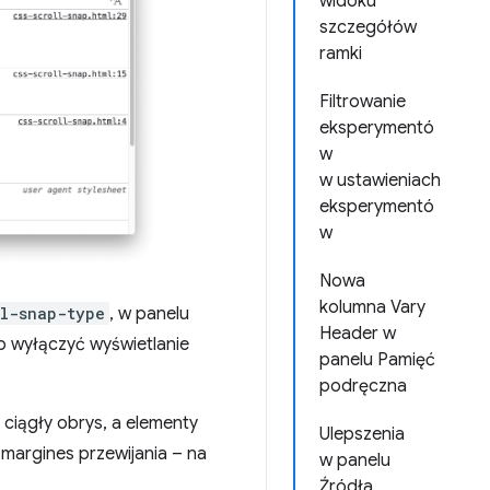
widoku
szczegółów
ramki
Filtrowanie
eksperymentó
w
w ustawieniach
eksperymentó
w
Nowa
kolumna Vary
ll-snap-type
, w panelu
Header w
lub wyłączyć wyświetlanie
panelu Pamięć
podręczna
ciągły obrys, a elementy
Ulepszenia
 margines przewijania – na
w panelu
Źródła