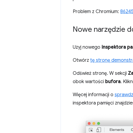
Problem z Chromium:
8624
Nowe narzędzie do
Użyj nowego
inspektora pa
Otwórz
tę stronę demonstr
Odśwież stronę. W sekcji
Z
obok wartości
bufora
. Kli
Więcej informacji o
sprawdz
inspektora pamięci znajdzi