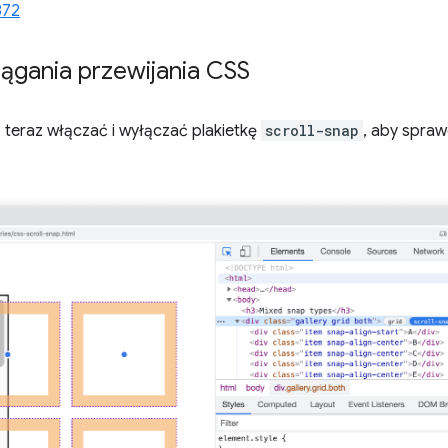
872
iągania przewijania CSS
teraz włączać i wyłączać plakietkę
scroll-snap
, aby spra