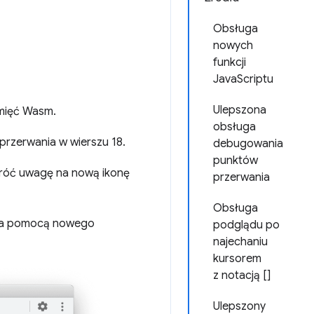
Obsługa
nowych
funkcji
JavaScriptu
Ulepszona
amięć Wasm.
obsługa
przerwania w wierszu 18.
debugowania
punktów
wróć uwagę na nową ikonę
przerwania
Obsługa
a pomocą nowego
podglądu po
najechaniu
kursorem
z notacją []
Ulepszony