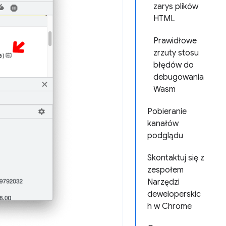
zarys plików
HTML
Prawidłowe
zrzuty stosu
błędów do
debugowania
Wasm
Pobieranie
kanałów
podglądu
Skontaktuj się z
zespołem
Narzędzi
deweloperskic
h w Chrome