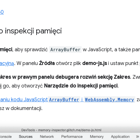
50
 inspekcji pamięci
mięci
, aby sprawdzić
ArrayBuffer
w JavaScript, a także p
acyjną
. W panelu
Źródła
otwórz plik
demo-js.js
i ustaw punkt 
akres w prawym panelu
debugera
rozwiń sekcję Zakres
. Z
knij go, aby otworzyć
Narzędzie do inspekcji pamięci
.
aniu kodu JavaScript
ArrayBuffer
i
WebAssembly.Memory
z
esz w dokumentacji.