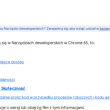
 Narzędzi deweloperskich? Zarejestruj się, aby wziąć udział w
badani
ą się w Narzędziach deweloperskich w Chrome 65, to:
iające dostęp
dajności
u
Skuteczność
zenie przez kod w przypadku procesów roboczych i kodu a
je o wersji lub obejrzyj film z tymi informacjami.