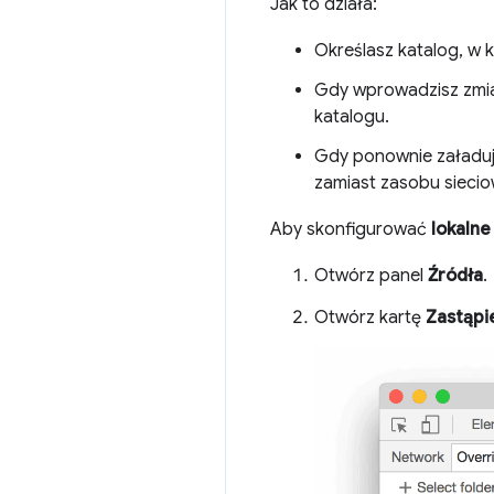
Jak to działa:
Określasz katalog, w 
Gdy wprowadzisz zmia
katalogu.
Gdy ponownie załaduj
zamiast zasobu sieci
Aby skonfigurować
lokalne
Otwórz panel
Źródła
.
Otwórz kartę
Zastąpi