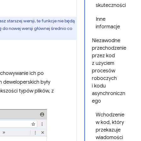
skuteczności
Inne
asz starszej wersji, te funkcje nie będą
informacje
ę do nowej wersji głównej średnio co
Niezawodne
przechodzenie
przez kod
z użyciem
procesów
achowywanie ich po
roboczych
 deweloperskich były
i kodu
kszości typów plików, z
asynchroniczn
ego
Wchodzenie
w kod, który
przekazuje
wiadomości