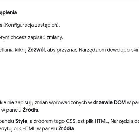
ąpienia
s
(Konfiguracja zastąpień).
órym chcesz zapisać zmiany.
lania kliknij
Zezwól
, aby przyznać Narzędziom deweloperski
kie nie zapisują zmian wprowadzonych w
drzewie DOM
w pa
 w panelu
Źródła
.
 panelu
Style
, a źródłem tego CSS jest plik HTML, Narzędzia d
edytuj plik HTML w panelu
Źródła
.