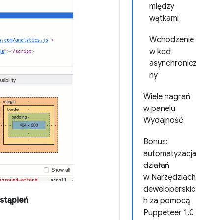
między
wątkami
Wchodzenie
w kod
asynchronicz
ny
Wiele nagrań
w panelu
Wydajność
Bonus:
automatyzacja
działań
w Narzędziach
deweloperskic
astąpień
h za pomocą
Puppeteer 1.0