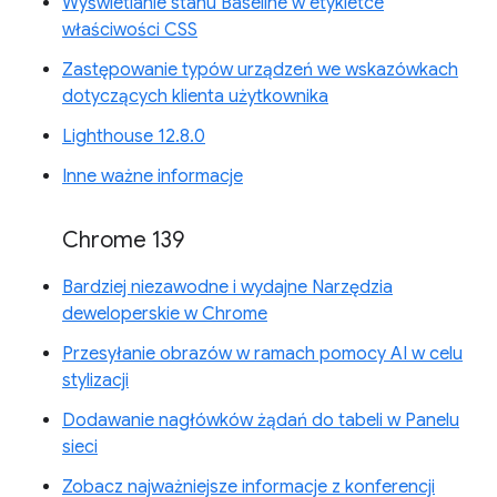
Wyświetlanie stanu Baseline w etykietce
właściwości CSS
Zastępowanie typów urządzeń we wskazówkach
dotyczących klienta użytkownika
Lighthouse 12.8.0
Inne ważne informacje
Chrome 139
Bardziej niezawodne i wydajne Narzędzia
deweloperskie w Chrome
Przesyłanie obrazów w ramach pomocy AI w celu
stylizacji
Dodawanie nagłówków żądań do tabeli w Panelu
sieci
Zobacz najważniejsze informacje z konferencji