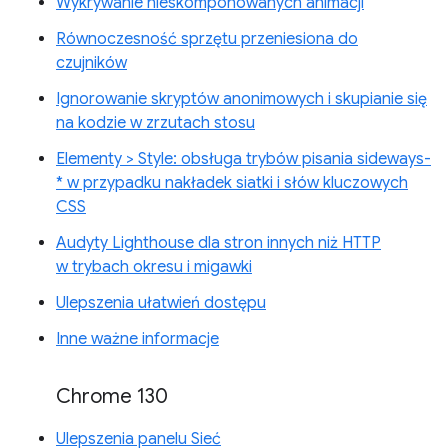
Wykrywanie nieskomponowanych animacji
Równoczesność sprzętu przeniesiona do
czujników
Ignorowanie skryptów anonimowych i skupianie się
na kodzie w zrzutach stosu
Elementy > Style: obsługa trybów pisania sideways-
* w przypadku nakładek siatki i słów kluczowych
CSS
Audyty Lighthouse dla stron innych niż HTTP
w trybach okresu i migawki
Ulepszenia ułatwień dostępu
Inne ważne informacje
Chrome 130
Ulepszenia panelu Sieć