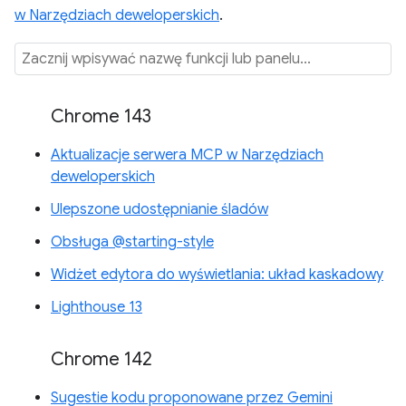
w Narzędziach deweloperskich
.
Chrome 143
Aktualizacje serwera MCP w Narzędziach
deweloperskich
Ulepszone udostępnianie śladów
Obsługa @starting-style
Widżet edytora do wyświetlania: układ kaskadowy
Lighthouse 13
Chrome 142
Sugestie kodu proponowane przez Gemini