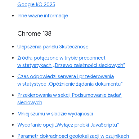
Google I/O 2025
Inne ważne informacje
Chrome 138
Ulepszenia panelu Skuteczność
Źródła połączone w trybie preconnect
w statystykach „Drzewo zależności sieciowych”
Czas odpowiedzi serwera i przekierowania
w statystyce „Opóźnienie żądania dokumentu”
Przekierowania w sekcji Podsumowanie żądań
sieciowych
Mniej szumu w śladzie wydajności
Wycofanie opcji „Wyłącz próbki JavaScriptu”
Parametr dokładności geolokalizacji w czujnikach