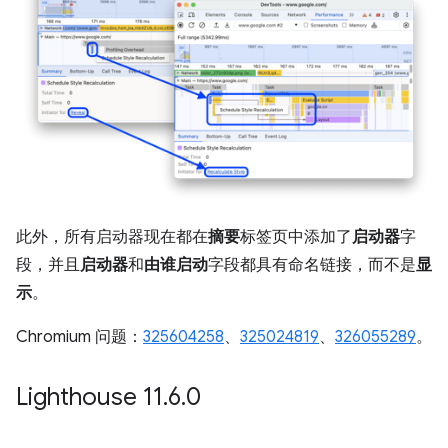
此外，所有启动器现在都在
摘要
标签页中添加了
启动器
字
段，并且
启动器
和
由谁启动
字段都具有命名链接，而不是
显
示
。
Chromium 问题：
325604258
、
325024819
、
326055289
。
Lighthouse 11
.
6
.
0