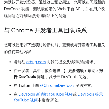
为默认开发浏览器。通过这些预览渠道，您可以访问最新的
DevTools 功能，测试最前沿的 Web 平台 API，并在用户发
现问题之前帮助您找到网站上的问题！
与 Chrome 开发者工具团队联系
您可以使用以下选项讨论新功能、更新或与开发者工具相关
的任何其他内容。
请前往
crbug.com
向我们提交反馈和功能请求。
more_vert
在开发者工具中，依次选择
更多选项
>
帮助
>
报
告 DevTools 问题
，以报告 DevTools 问题。
在 Twitter 上向
@ChromeDevTools
发送推文。
在
DevTools 新功能 YouTube 视频
或
DevTools 提示
YouTube 视频
中发表评论。