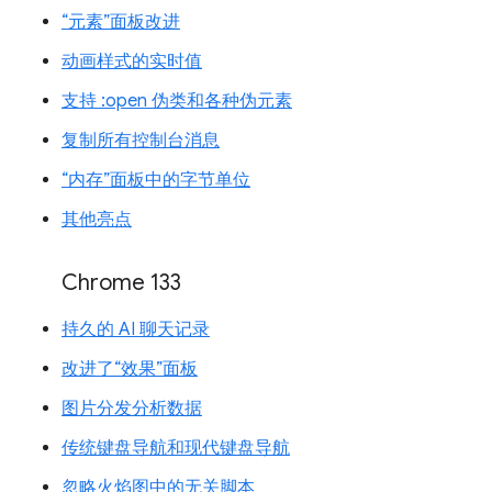
“元素”面板改进
动画样式的实时值
支持 :open 伪类和各种伪元素
复制所有控制台消息
“内存”面板中的字节单位
其他亮点
Chrome 133
持久的 AI 聊天记录
改进了“效果”面板
图片分发分析数据
传统键盘导航和现代键盘导航
忽略火焰图中的无关脚本