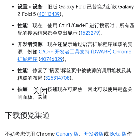
设置
>
设备
：旧版 Galaxy Fold 已替换为新款 Galaxy
Z Fold 5 (
40113439
)。
性能
：现在，使用
Ctrl
/
Cmd
+
F
进行搜索时，所有匹
配的搜索结果都会突出显示 (
1523279
)。
开发者资源
：现在还显示通过语言扩展程序加载的资
源，例如
C/C++ 开发者工具支持 (DWARF) Chrome
扩展程序
(
40746829
)。
性能
：修复了“摘要”标签页中被裁剪的调用堆栈及其
糟糕的布局 (
325314708
)。
关闭
抽屉
：
按钮现在可聚焦，因此可以使用键盘关
闭面板。
关闭
下载预览渠道
不妨考虑使用 Chrome
Canary 版
、
开发者版
或
Beta 版
作