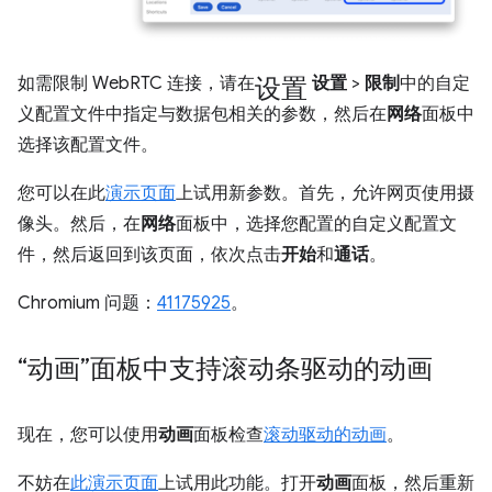
设置
如需限制 WebRTC 连接，请在
设置
>
限制
中的自定
义配置文件中指定与数据包相关的参数，然后在
网络
面板中
选择该配置文件。
您可以在此
演示页面
上试用新参数。首先，允许网页使用摄
像头。然后，在
网络
面板中，选择您配置的自定义配置文
件，然后返回到该页面，依次点击
开始
和
通话
。
Chromium 问题：
41175925
。
“动画”面板中支持滚动条驱动的动画
现在，您可以使用
动画
面板检查
滚动驱动的动画
。
不妨在
此演示页面
上试用此功能。打开
动画
面板，然后重新