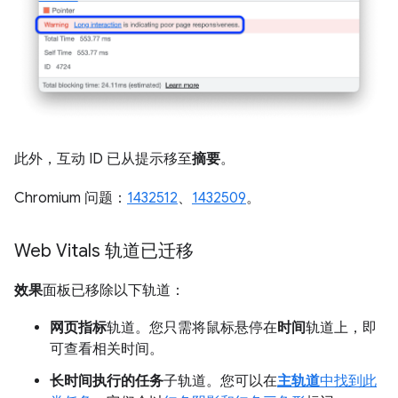
此外，互动 ID 已从提示移至
摘要
。
Chromium 问题：
1432512
、
1432509
。
Web Vitals 轨道已迁移
效果
面板已移除以下轨道：
网页指标
轨道。您只需将鼠标悬停在
时间
轨道上，即
可查看相关时间。
长时间执行的任务
子轨道。您可以在
主轨道
中找到此