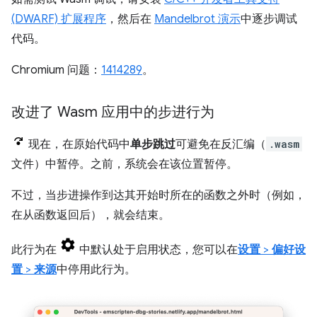
(DWARF) 扩展程序
，然后在
Mandelbrot 演示
中逐步调试
代码。
Chromium 问题：
1414289
。
改进了 Wasm 应用中的步进行为
现在，在原始代码中
单步跳过
可避免在反汇编（
.wasm
文件）中暂停。之前，系统会在该位置暂停。
不过，当步进操作到达其开始时所在的函数之外时（例如，
在从函数返回后），就会结束。
此行为在
中默认处于启用状态，您可以在
设置
>
偏好设
置
>
来源
中停用此行为。