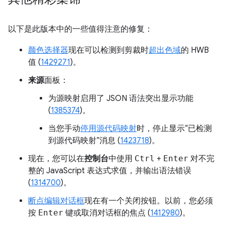
以下是此版本中的一些值得注意的修复：
颜色选择器
现在可以检测到剪裁时
超出色域
的 HWB
值 (
1429271
)。
来源
面板：
为源映射启用了 JSON 语法突出显示功能
(
1385374
)。
当您手动
停用源代码映射
时，停止显示“已检测
到源代码映射”消息 (
1423718
)。
现在，您可以在
控制台
中使用
Ctrl
+
Enter
对不完
整的 JavaScript 表达式求值，并输出语法错误
(
1314700
)。
断点编辑对话框
现在有一个关闭按钮。以前，您必须
按
Enter
键或取消对话框的焦点 (
1412980
)。