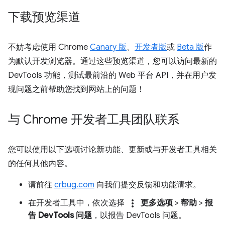
下载预览渠道
不妨考虑使用 Chrome
Canary 版
、
开发者版
或
Beta 版
作
为默认开发浏览器。通过这些预览渠道，您可以访问最新的
DevTools 功能，测试最前沿的 Web 平台 API，并在用户发
现问题之前帮助您找到网站上的问题！
与 Chrome 开发者工具团队联系
您可以使用以下选项讨论新功能、更新或与开发者工具相关
的任何其他内容。
请前往
crbug.com
向我们提交反馈和功能请求。
more_vert
在开发者工具中，依次选择
更多选项
>
帮助
>
报
告 DevTools 问题
，以报告 DevTools 问题。