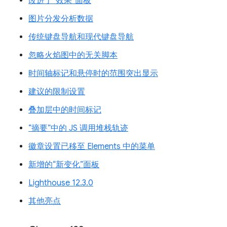
改进了“效果”面板
图片分发分析数据
传统键盘导航和现代键盘导航
忽略火焰图中的无关脚本
时间轴标记和悬停时的范围突出显示
建议的限制设置
叠加层中的时间标记
“摘要”中的 JS 调用堆栈轨迹
徽章设置已移至 Elements 中的菜单
新增的“新变化”面板
Lighthouse 12.3.0
其他亮点