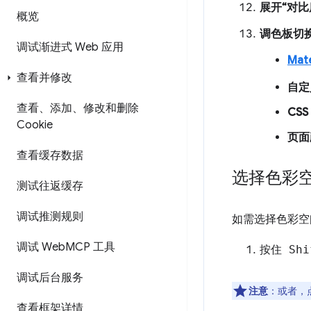
展开“对比
概览
调色板切
调试渐进式 Web 应用
Mate
查看并修改
自定
查看、添加、修改和删除
CSS
Cookie
页面
查看缓存数据
选择色彩
测试往返缓存
调试推测规则
如需选择色彩空
调试 Web
MCP 工具
按住 Sh
调试后台服务
注意
：或者，
查看框架详情