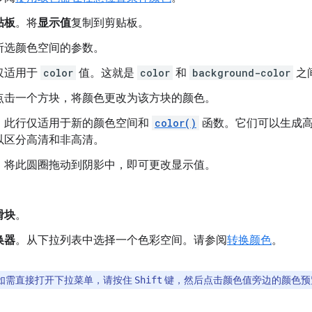
贴板
。将
显示值
复制到剪贴板。
所选颜色空间的参数。
仅适用于
color
值。这就是
color
和
background-color
之
点击一个方块，将颜色更改为该方块的颜色。
。此行仅适用于新的颜色空间和
color()
函数。它们可以生成高
以区分高清和非高清。
。将此圆圈拖动到阴影中，即可更改显示值。
。
滑块
。
换器
。从下拉列表中选择一个色彩空间。请参阅
转换颜色
。
如需直接打开下拉菜单，请按住
键，然后点击颜色值旁边的颜色预
Shift