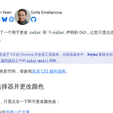
n Yeen
Sofia Emelianova
了一个用于更改
color
和
*-color
声明的 GUI，让您只需
。
低于 112 的 Chrome 开发者工具版本。在较高版本中，
Styles
窗格支
S 颜色级别 5
中的
函数。
color-mix()
色彩空间，请参阅
高清 CSS 颜色指南
。
选择器并更改颜色
，只需点击一下即可更改颜色值：
板中
选择一个元素
。