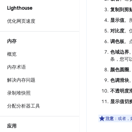
Lighthouse
复制到剪
显示值
。
优化网页速度
对比度
。
内存
调色板
。
色域边界
概览
条，您可
内存术语
颜色圆圈
解决内存问题
色调滑块
不透明度
录制堆快照
显示值切
分配分析器工具
注意
：或者，
应用