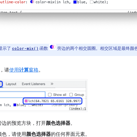
显示了
函数
旁边的两个相交圆圈。相交区域是最终颜
color-mix()
，请
使用
计算
窗格
。
旁边的预览方块，打开
颜色选择器
。
颜色，请使用
颜色选择器
的任何界面元素。