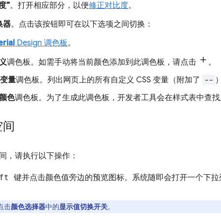
度”
。打开相应部分，以便
修正对比度
。
换器
。点击该按钮即可在以下选项之间切换：
rial
Design 调色板
。
义
调色板。如需手动将当前颜色添加到此调色板，请点击
。
 变量
调色板。列出网页上的所有自定义 CSS 变量（附加了
--
颜色
调色板。为了生成此调色板，开发者工具会在样式表中查找
空间
间，请执行以下操作：
ift 键并点击
颜色值旁边的预览图标。系统随即会打开一个下拉
点击
颜色选择器
中的
显示值切换开关
。