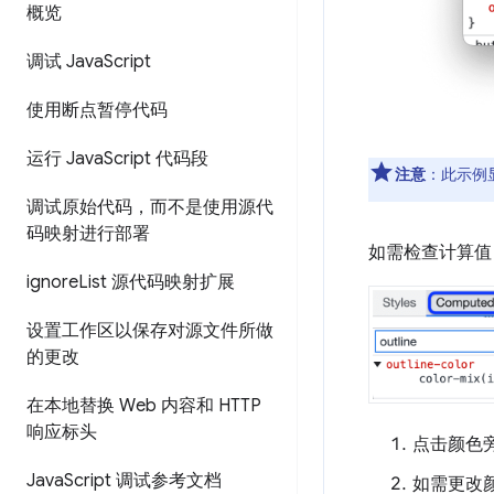
概览
调试 Java
Script
使用断点暂停代码
运行 Java
Script 代码段
注意
：此示例
调试原始代码，而不是使用源代
码映射进行部署
如需检查计算值
ignore
List 源代码映射扩展
设置工作区以保存对源文件所做
的更改
在本地替换 Web 内容和 HTTP
响应标头
点击颜色
Java
Script 调试参考文档
如需更改