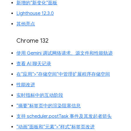
新增的“新变化”面板
Lighthouse 12.3.0
其他亮点
Chrome 132
使用 Gemini 调试网络请求、源文件和性能轨迹
查看 AI 聊天记录
在“应用”>“存储空间”中管理扩展程序存储空间
性能改进
实时指标中的互动阶段
“摘要”标签页中的渲染阻塞信息
支持 scheduler.postTask 事件及其发起者箭头
“动画”面板和“元素”>“样式”标签页改进