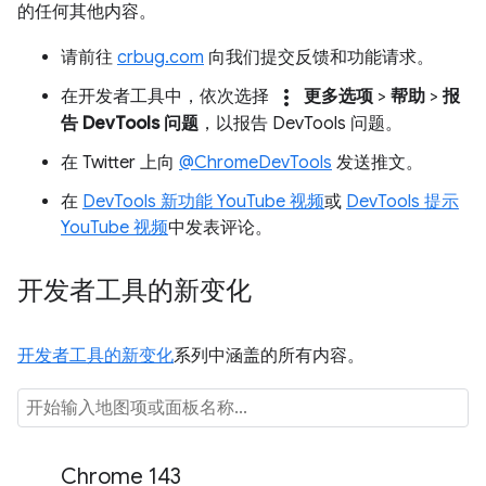
的任何其他内容。
请前往
crbug.com
向我们提交反馈和功能请求。
more_vert
在开发者工具中，依次选择
更多选项
>
帮助
>
报
告 DevTools 问题
，以报告 DevTools 问题。
在 Twitter 上向
@ChromeDevTools
发送推文。
在
DevTools 新功能 YouTube 视频
或
DevTools 提示
YouTube 视频
中发表评论。
开发者工具的新变化
开发者工具的新变化
系列中涵盖的所有内容。
Chrome 143