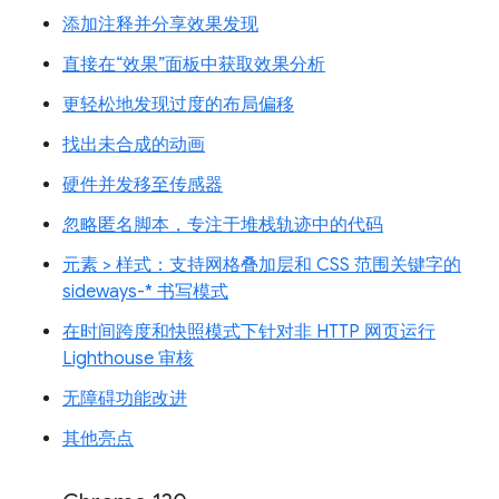
添加注释并分享效果发现
直接在“效果”面板中获取效果分析
更轻松地发现过度的布局偏移
找出未合成的动画
硬件并发移至传感器
忽略匿名脚本，专注于堆栈轨迹中的代码
元素 > 样式：支持网格叠加层和 CSS 范围关键字的
sideways-* 书写模式
在时间跨度和快照模式下针对非 HTTP 网页运行
Lighthouse 审核
无障碍功能改进
其他亮点