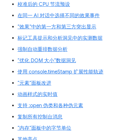
校准后的 CPU 节流预设
在同一 AI 对话中选择不同的效果事件
“效果”中的第一方和第三方突出显示
标记工具提示和分析洞见中的实测数据
强制自动重排数据分析
“优化 DOM 大小”数据洞见
使用 console.timeStamp 扩展性能轨迹
“元素”面板改进
动画样式的实时值
支持 :open 伪类和各种伪元素
复制所有控制台消息
“内存”面板中的字节单位
其他亮点