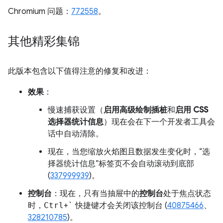
Chromium 问题：
772558
。
其他精彩集锦
此版本包含以下值得注意的修复和改进：
效果
：
慢速捕获设置（
启用高级绘制插桩
和
启用 CSS
选择器统计信息
）现在会在下一个开发者工具会
话中自动清除。
现在，当您缩放火焰图且数据发生变化时，“选
择器统计信息”标签页不会自动滚动到底部
(
337999939
)。
控制台
：现在，只有当抽屉中的
控制台
处于焦点状态
时，
Ctrl
+
`
快捷键才会关闭该控制台 (
40875466
、
328210785
)。