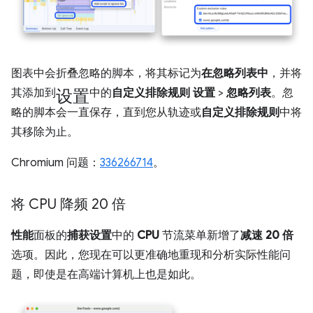
图表中会折叠忽略的脚本，将其标记为
在忽略列表中
，并将
设置
其添加到
中的
自定义排除规则
设置
>
忽略列表
。忽
略的脚本会一直保存，直到您从轨迹或
自定义排除规则
中将
其移除为止。
Chromium 问题：
336266714
。
将 CPU 降频 20 倍
性能
面板的
捕获设置
中的
CPU
节流菜单新增了
减速 20 倍
选项。因此，您现在可以更准确地重现和分析实际性能问
题，即使是在高端计算机上也是如此。