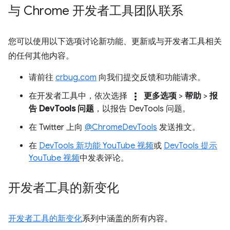
与 Chrome 开发者工具团队联系
您可以使用以下选项讨论新功能、更新或与开发者工具相关
的任何其他内容。
请前往
crbug.com
向我们提交反馈和功能请求。
more_vert
在开发者工具中，依次选择
更多选项
>
帮助
>
报
告 DevTools 问题
，以报告 DevTools 问题。
在 Twitter 上向
@ChromeDevTools
发送推文。
在
DevTools 新功能 YouTube 视频
或
DevTools 提示
YouTube 视频
中发表评论。
开发者工具的新变化
开发者工具的新变化
系列中涵盖的所有内容。