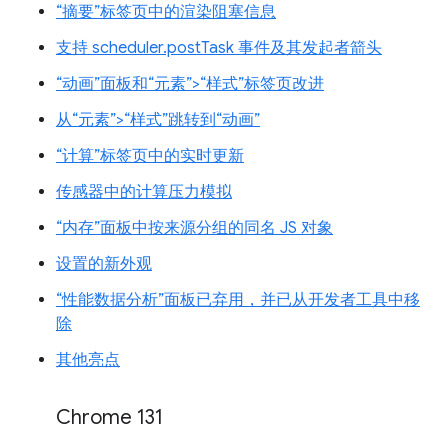
“摘要”标签页中的渲染阻塞信息
支持 scheduler.postTask 事件及其发起者箭头
“动画”面板和“元素”>“样式”标签页改进
从“元素”>“样式”跳转到“动画”
“计算”标签页中的实时更新
传感器中的计算压力模拟
“内存”面板中按来源分组的同名 JS 对象
设置的新外观
“性能数据分析”面板已弃用，并已从开发者工具中移
除
其他亮点
Chrome 131