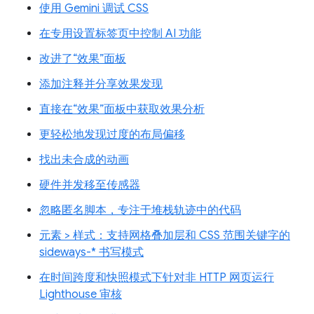
使用 Gemini 调试 CSS
在专用设置标签页中控制 AI 功能
改进了“效果”面板
添加注释并分享效果发现
直接在“效果”面板中获取效果分析
更轻松地发现过度的布局偏移
找出未合成的动画
硬件并发移至传感器
忽略匿名脚本，专注于堆栈轨迹中的代码
元素 > 样式：支持网格叠加层和 CSS 范围关键字的
sideways-* 书写模式
在时间跨度和快照模式下针对非 HTTP 网页运行
Lighthouse 审核