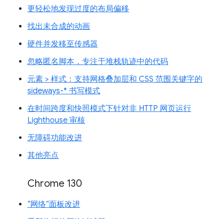
更轻松地发现过度的布局偏移
找出未合成的动画
硬件并发移至传感器
忽略匿名脚本，专注于堆栈轨迹中的代码
元素 > 样式：支持网格叠加层和 CSS 范围关键字的
sideways-* 书写模式
在时间跨度和快照模式下针对非 HTTP 网页运行
Lighthouse 审核
无障碍功能改进
其他亮点
Chrome 130
“网络”面板改进