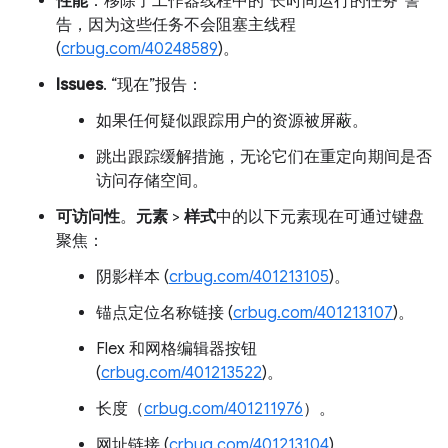
性能
：移除了工作器线程中的“长时间运行的任务”警
告，因为这些任务不会阻塞主线程
(
crbug.com/40248589
)。
Issues
. “现在”报告：
如果任何疑似跟踪用户的资源被屏蔽。
跳出跟踪缓解措施，无论它们在重定向期间是否
访问存储空间。
可访问性
。
元素
>
样式
中的以下元素现在可通过键盘
聚焦：
阴影样本 (
crbug.com/401213105
)。
锚点定位名称链接 (
crbug.com/401213107
)。
Flex 和网格编辑器按钮
(
crbug.com/401213522
)。
长度（
crbug.com/401211976
）。
网址链接 (
crbug.com/401213104
)。