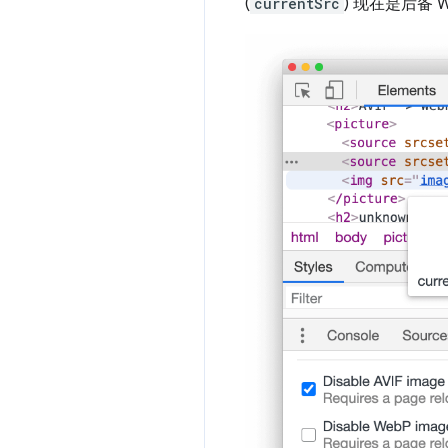
(
currentSrc
) 现在是后备 