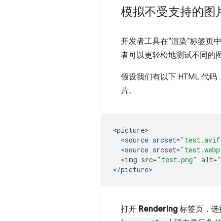
模拟不受支持的图
开发者工具在“渲染”标签页中
者可以更轻松地测试不同的
假设我们有以下 HTML 代码
片。
<
picture
<
source
srcset
=
"test.avif
<
source
srcset
=
"test.webp
<
img
src
=
"test.png"
alt
=
<
/picture
打开
Rendering
标签页，选择“