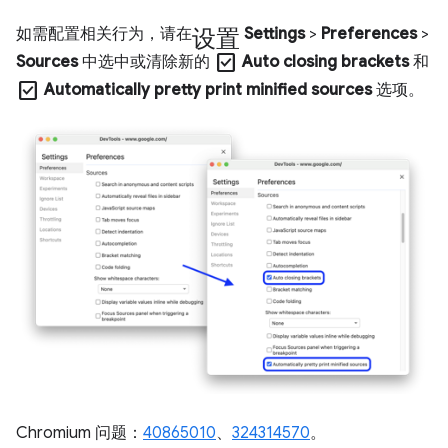
设置
如需配置相关行为，请在
Settings
>
Preferences
>
check_box
Sources
中选中或清除新的
Auto closing brackets
和
check_box
Automatically pretty print minified sources
选项。
Chromium 问题：
40865010
、
324314570
。