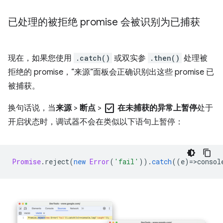
已处理的被拒绝 promise 会被识别为已捕获
现在，如果您使用
.catch()
或双实参
.then()
处理被
拒绝的 promise，“来源”面板会正确识别出这些 promise 已
被捕获。
check_box
换句话说，当
来源
>
断点
>
在未捕获的异常上暂停
处于
开启状态时，调试器不会在类似以下语句上暂停：
Promise
.
reject
(
new
Error
(
'fail'
)).
catch
((
e
)
=
>
consol