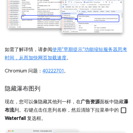
如需了解详情，请参阅
使用“早期提示”功能缩短服务器思考
时间，从而加快网页加载速度
。
Chromium 问题：
40222701
。
隐藏瀑布图列
现在，您可以像隐藏其他列一样，在
广告资源
面板中隐藏
瀑
check_box_outline_blank
布流
列。右键点击任意列名称，然后清除下拉菜单中的
Waterfall
复选框。