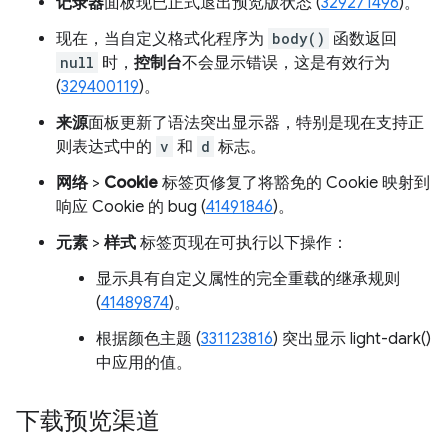
记录器
面板现已正式退出预览版状态 (
329271496
)。
现在，当自定义格式化程序为
body()
函数返回
null
时，
控制台
不会显示错误，这是有效行为
(
329400119
)。
来源
面板更新了语法突出显示器，特别是现在支持正
则表达式中的
v
和
d
标志。
网络
>
Cookie
标签页修复了将豁免的 Cookie 映射到
响应 Cookie 的 bug (
41491846
)。
元素
>
样式
标签页现在可执行以下操作：
显示具有自定义属性的完全重载的继承规则
(
41489874
)。
根据颜色主题 (
331123816
) 突出显示 light-dark()
中应用的值。
下载预览渠道