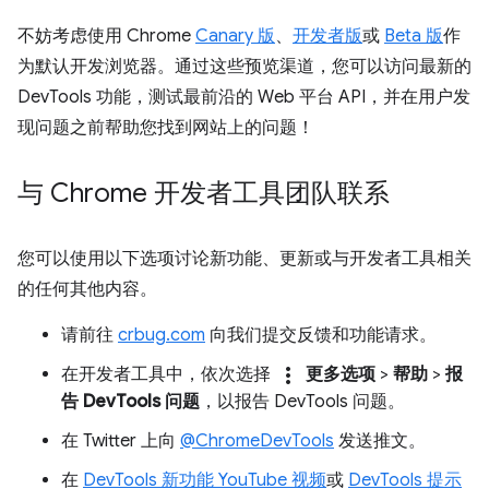
不妨考虑使用 Chrome
Canary 版
、
开发者版
或
Beta 版
作
为默认开发浏览器。通过这些预览渠道，您可以访问最新的
DevTools 功能，测试最前沿的 Web 平台 API，并在用户发
现问题之前帮助您找到网站上的问题！
与 Chrome 开发者工具团队联系
您可以使用以下选项讨论新功能、更新或与开发者工具相关
的任何其他内容。
请前往
crbug.com
向我们提交反馈和功能请求。
more_vert
在开发者工具中，依次选择
更多选项
>
帮助
>
报
告 DevTools 问题
，以报告 DevTools 问题。
在 Twitter 上向
@ChromeDevTools
发送推文。
在
DevTools 新功能 YouTube 视频
或
DevTools 提示