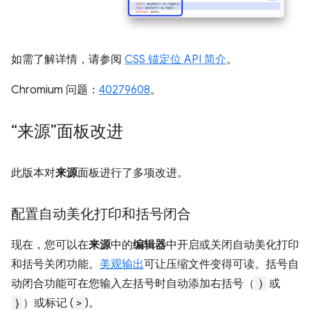
如需了解详情，请参阅
CSS 锚定位 API 简介
。
Chromium 问题：
40279608
。
“来源”面板改进
此版本对
来源
面板进行了多项改进。
配置自动美化打印和括号闭合
现在，您可以在
来源
中的
编辑器
中开启或关闭自动美化打印
和括号关闭功能。
美观输出
可让压缩文件变得可读。括号自
动闭合功能可在您输入左括号时自动添加右括号（
)
或
}
）或标记 (
>
)。