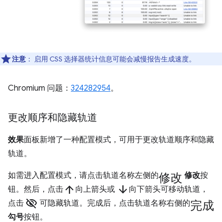
注意
：
启用 CSS 选择器统计信息可能会减慢报告生成速度。
Chromium 问题：
324282954
。
更改顺序和隐藏轨道
效果
面板新增了一种配置模式，可用于更改轨道顺序和隐藏
轨道。
修改
如需进入配置模式，请点击轨道名称左侧的
修改
按
arrow_upward
arrow_downward
钮。然后，点击
向上箭头或
向下箭头可移动轨道，
visibility_off
完成
点击
可隐藏轨道。完成后，点击轨道名称右侧的
勾号
按钮。