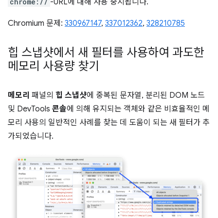
chrome://
-URL에 대해 사용 중지됩니다.
Chromium 문제:
330967147
,
337012362
,
328210785
힙 스냅샷에서 새 필터를 사용하여 과도한
메모리 사용량 찾기
메모리
패널의
힙 스냅샷
에 중복된 문자열, 분리된 DOM 노드
및 DevTools
콘솔
에 의해 유지되는 객체와 같은 비효율적인 메
모리 사용의 일반적인 사례를 찾는 데 도움이 되는 새 필터가 추
가되었습니다.