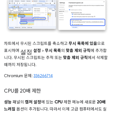
차트에서 무시된 스크립트를 축소하고
무시 목록에 있음
으로
설정
표시하며
설정
>
무시 목록
의
맞춤 제외 규칙
에 추가합
니다. 무시된 스크립트는 추적 또는
맞춤 제외 규칙
에서 삭제할
때까지 저장됩니다.
Chromium 문제:
336266714
CPU를 20배 제한
성능
패널의
캡처 설정
에 있는
CPU
제한 메뉴에 새로운
20배
느려짐
옵션이 추가됩니다. 따라서 이제 고급 컴퓨터에서도 실