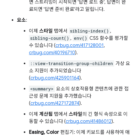
변 스트리밍이 시작되면 '답변 로드 중', 답변이 완
료되면 '답변 준비 완료'라고 알립니다.
요소
:
이제
스타일
탭에서
sibling-index()
,
sibling-count()
,
env()
CSS 함수를 평가할
수 있습니다 (
crbug.com/417128001
,
crbug.com/40196710
).
::view-transition-group-children
가상 요
소 지원이 추가되었습니다
(
crbug.com/425901164
).
<summary>
요소의 상호작용형 콘텐츠에 관한 접
근성 문제 지원을 추가했습니다
(
crbug.com/427172874
).
이제
계산됨
탭에서
스타일
의 긴 형식 속성으로 이
동할 수 있습니다 (
crbug.com/41486012
).
Easing, Color
편집기: 이제 키보드를 사용하여 애