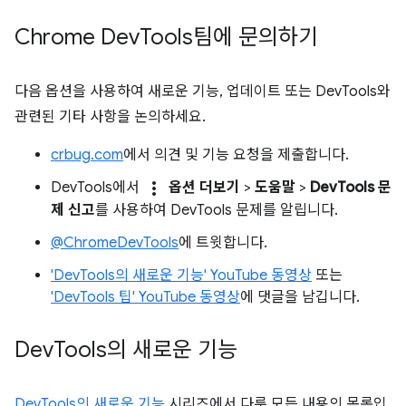
Chrome Dev
Tools팀에 문의하기
다음 옵션을 사용하여 새로운 기능, 업데이트 또는 DevTools와
관련된 기타 사항을 논의하세요.
crbug.com
에서 의견 및 기능 요청을 제출합니다.
more_vert
DevTools에서
옵션 더보기
>
도움말
>
DevTools 문
제 신고
를 사용하여 DevTools 문제를 알립니다.
@ChromeDevTools
에 트윗합니다.
'DevTools의 새로운 기능' YouTube 동영상
또는
'DevTools 팁' YouTube 동영상
에 댓글을 남깁니다.
Dev
Tools의 새로운 기능
DevTools의 새로운 기능
시리즈에서 다룬 모든 내용의 목록입