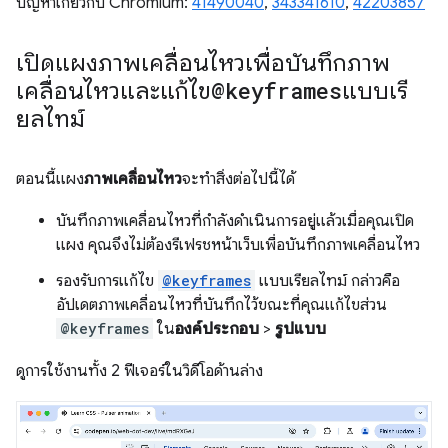
ปัญหาเกี่ยวกับ Chromium:
41490040
,
343341610
,
42203857
เปิดแผงภาพเคลื่อนไหวเพื่อบันทึกภาพ
เคลื่อนไหวและแก้ไข
@keyframes
แบบเรี
ยลไทม์
ตอนนี้แผง
ภาพเคลื่อนไหว
จะทำสิ่งต่อไปนี้ได้
บันทึกภาพเคลื่อนไหวที่กำลังดำเนินการอยู่แล้วเมื่อคุณเปิด
แผง คุณจึงไม่ต้องรีเฟรชหน้าเว็บเพื่อบันทึกภาพเคลื่อนไหว
รองรับการแก้ไข
@keyframes
แบบเรียลไทม์ กล่าวคือ
อัปเดตภาพเคลื่อนไหวที่บันทึกไว้ขณะที่คุณแก้ไขส่วน
@keyframes
ใน
องค์ประกอบ
>
รูปแบบ
ดูการใช้งานทั้ง 2 ฟีเจอร์ในวิดีโอด้านล่าง