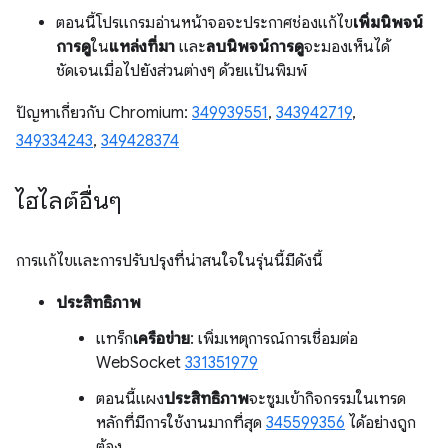
ตอนนี้โปรแกรมอ่านหน้าจอจะประกาศช่องแก้ไข
เพิ่มนิพจน์
การดู
ใน
แหล่งที่มา
และ
ลบนิพจน์การดู
จะมองเห็นได้
ชัดเจนเมื่อไปยังส่วนต่างๆ ด้วยแป้นพิมพ์
ปัญหาเกี่ยวกับ Chromium:
349939551
,
343942719
,
349334243
,
349428374
ไฮไลต์อื่นๆ
การแก้ไขและการปรับปรุงที่น่าสนใจในรุ่นนี้มีดังนี้
ประสิทธิภาพ
แทร็ก
เครือข่าย
: เพิ่มเหตุการณ์การเชื่อมต่อ
WebSocket
331351979
ตอนนี้แผง
ประสิทธิภาพ
จะซูมเข้ากิจกรรมในเทรด
หลักที่มีการใช้งานมากที่สุด
345599356
ได้อย่างถูก
ต้อง