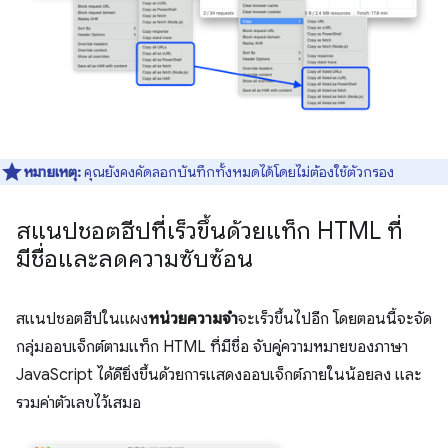
หมายเหตุ:
คุณยังคงคัดลอกบันทึกทั้งหมดได้โดยไม่ต้องใช้ตัวกรอง
สแนปชอตฮีปที่เร็วขึ้นด้วยแท็ก HTML ที่
มีชื่อและลดความซับซ้อน
สแนปชอตฮีปในแผง
หน่วยความจำ
จะเร็วขึ้นไปอีก โดยตอนนี้จะจัด
กลุ่มออบเจ็กต์ตามแท็ก HTML ที่มีชื่อ จับคู่ความหมายของภาษา
JavaScript ได้ดียิ่งขึ้นด้วยการแสดงออบเจ็กต์ภายในน้อยลง และ
รวมค่าตัวเลขไว้เสมอ