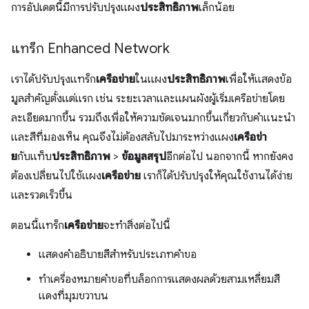
การอัปเดตนี้มีการปรับปรุงแผง
ประสิทธิภาพ
เล็กน้อย
แทร็ก Enhanced Network
เราได้ปรับปรุงแทร็ก
เครือข่าย
ในแผง
ประสิทธิภาพ
เพื่อให้แสดงข้อ
มูลสําคัญตั้งแต่แรก เช่น ระยะเวลาและแผนผังผู้เริ่มเครือข่ายโดย
ละเอียดมากขึ้น รวมถึงเพื่อให้ความชัดเจนมากขึ้นเกี่ยวกับคําแนะนํา
และสีที่มองเห็น คุณจึงไม่ต้องสลับไปมาระหว่างแผง
เครือข่า
ย
กับแท็บ
ประสิทธิภาพ
>
ข้อมูลสรุป
อีกต่อไป นอกจากนี้ หากยังคง
ต้องเปลี่ยนไปใช้แผง
เครือข่าย
เราก็ได้ปรับปรุงให้คุณใช้งานได้ง่าย
และรวดเร็วขึ้น
ตอนนี้แทร็ก
เครือข่าย
จะทำสิ่งต่อไปนี้
แสดงคำอธิบายสีสำหรับประเภทคำขอ
ทำเครื่องหมายคำขอที่บล็อกการแสดงผลด้วยสามเหลี่ยมสี
แดงที่มุมขวาบน