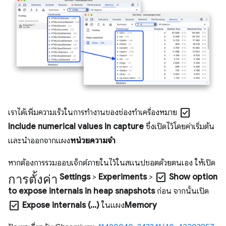
check_box
เราได้เพิ่มความเร็วในการทำงานของช่องทำเครื่องหมาย
Include numerical values in capture
ซึ่งเปิดไว้โดยค่าเริ่มต้น
และนำออกจากแผง
หน่วยความจำ
หากต้องการรวมออบเจ็กต์ภายในไว้ในสแนปชอตด้วยตนเอง ให้เปิด
การตั้งค่า
check_box
Settings
>
Experiments
>
Show option
to expose internals in heap snapshots
ก่อน จากนั้นเปิด
check_box
Expose internals (...)
ในแผง
Memory