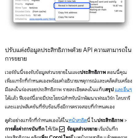
ปรับแต่งข้อมูลประสิทธิภาพด้วย API ความสามารถใน
การขยาย
เวอร์ชันนี้รองรับข้อมูลส่วนขยายในแผง
ประสิทธิภาพ
ตอนนี้คุณ
เพิ่มแทร็กที่กำหนดเองพร้อมคำอธิบายเหตุการณ์และเคล็ดลับเครื่อง
มือลงในร่องรอยประสิทธิภาพ รายละเอียดลงในแท็บ
สรุป
และอื่นๆ
ได้แล้ว ฟีเจอร์นี้อาจมีประโยชน์สำหรับนักพัฒนาเฟรมเวิร์ก ไลบรารี
และแอปพลิเคชันที่ซับซ้อนซึ่งมีการตรวจสอบที่กำหนดเอง
ดูตัวอย่างแทร็กที่กำหนดเองได้ใน
หน้าสาธิต
นี้ ใน
ประสิทธิภาพ
>
check_box
การตั้งค่าการบันทึก
ให้เปิด
ข้อมูลส่วนขยาย
เริ่มบันทึก
ประสิทธิภาพ คลิก
เพิ่ม Corgi ใหม่
ในหน้าการสาธิต แล้วหยุดการ