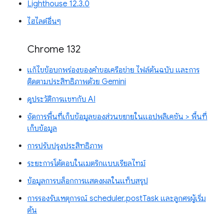
Lighthouse 12.3.0
ไฮไลต์อื่นๆ
Chrome 132
แก้ไขข้อบกพร่องของคำขอเครือข่าย ไฟล์ต้นฉบับ และการ
ติดตามประสิทธิภาพด้วย Gemini
ดูประวัติการแชทกับ AI
จัดการพื้นที่เก็บข้อมูลของส่วนขยายในแอปพลิเคชัน > พื้นที่
เก็บข้อมูล
การปรับปรุงประสิทธิภาพ
ระยะการโต้ตอบในเมตริกแบบเรียลไทม์
ข้อมูลการบล็อกการแสดงผลในแท็บสรุป
การรองรับเหตุการณ์ scheduler.postTask และลูกศรผู้เริ่ม
ต้น