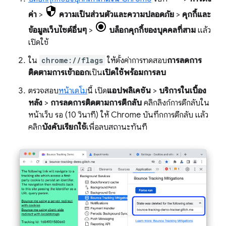
ค่า
>
ความเป็นส่วนตัวและความปลอดภัย
>
คุกกี้และ
ข้อมูลเว็บไซต์อื่นๆ
>
บล็อกคุกกี้ของบุคคลที่สาม
แล้ว
เปิดใช้
ใน
chrome://flags
ให้ตั้งค่าการทดสอบ
การลดการ
ติดตามการเข้าออก
เป็น
เปิดใช้พร้อมการลบ
ตรวจสอบ
หน้าเดโม
นี้ เปิด
แอปพลิเคชัน
>
บริการในเบื้อง
หลัง
>
การลดการติดตามการตีกลับ
คลิกลิงก์การตีกลับใน
หน้าเว็บ รอ (10 วินาที) ให้ Chrome บันทึกการตีกลับ แล้ว
คลิก
บังคับเรียกใช้
เพื่อลบสถานะทันที