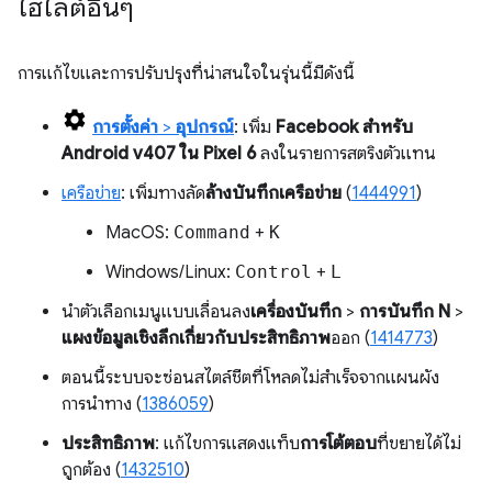
ไฮไลต์อื่นๆ
การแก้ไขและการปรับปรุงที่น่าสนใจในรุ่นนี้มีดังนี้
การตั้งค่า
>
อุปกรณ์
: เพิ่ม
Facebook สำหรับ
Android v407 ใน Pixel 6
ลงในรายการสตริงตัวแทน
เครือข่าย
: เพิ่มทางลัด
ล้างบันทึกเครือข่าย
(
1444991
)
MacOS:
Command
+
K
Windows/Linux:
Control
+
L
นำตัวเลือกเมนูแบบเลื่อนลง
เครื่องบันทึก
>
การบันทึก N
>
แผงข้อมูลเชิงลึกเกี่ยวกับประสิทธิภาพ
ออก (
1414773
)
ตอนนี้ระบบจะซ่อนสไตล์ชีตที่โหลดไม่สำเร็จจากแผนผัง
การนำทาง (
1386059
)
ประสิทธิภาพ
: แก้ไขการแสดงแท็บ
การโต้ตอบ
ที่ขยายได้ไม่
ถูกต้อง (
1432510
)