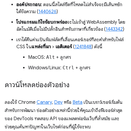
องค์ประกอบ
: ตอนนี้สไตล์ชีตที่โหลดไม่สำเร็จจะมีเส้นหยัก
ใต้ข้อความ (
1440626
)
โปรแกรมแก้ไขข้อบกพร่อง
จะไม่เข้าสู่ WebAssembly โดย
อัตโนมัติเมื่อไม่มีปลั๊กอินสำหรับภาษาที่เกี่ยวข้อง (
1443342
)
เราได้คืนค่าแป้นพิมพ์ลัดที่เลื่อนเคอร์เซอร์ทีละคำสำหรับไฟล์
CSS ใน
แหล่งที่มา
>
เอดิเตอร์
(
1241848
) ดังนี้
MacOS:
Alt
+
ลูกศร
Windows/Linux:
Ctrl
+
ลูกศร
ดาวน์โหลดช่องตัวอย่าง
ลองใช้ Chrome
Canary
,
Dev
หรือ
Beta
เป็นเบราว์เซอร์เริ่มต้น
สำหรับการพัฒนา ช่องตัวอย่างเหล่านี้ช่วยให้คุณเข้าถึงฟีเจอร์ล่าสุด
ของ DevTools ทดสอบ API ของแพลตฟอร์มเว็บที่ล้ำสมัย และ
ช่วยคุณค้นหาปัญหาในเว็บไซต์ก่อนที่ผู้ใช้จะพบ