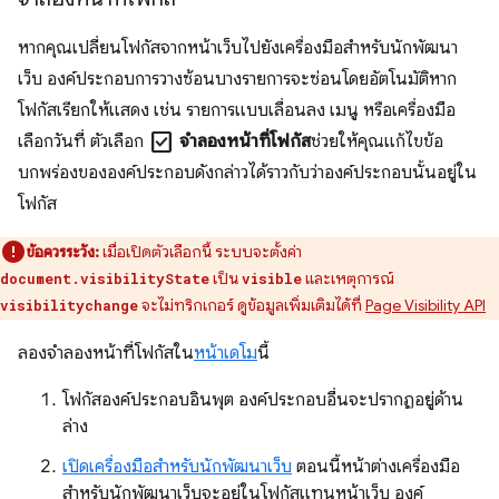
หากคุณเปลี่ยนโฟกัสจากหน้าเว็บไปยังเครื่องมือสำหรับนักพัฒนา
เว็บ องค์ประกอบการวางซ้อนบางรายการจะซ่อนโดยอัตโนมัติหาก
โฟกัสเรียกให้แสดง เช่น รายการแบบเลื่อนลง เมนู หรือเครื่องมือ
check_box
เลือกวันที่ ตัวเลือก
จำลองหน้าที่โฟกัส
ช่วยให้คุณแก้ไขข้อ
บกพร่องขององค์ประกอบดังกล่าวได้ราวกับว่าองค์ประกอบนั้นอยู่ใน
โฟกัส
ข้อควรระวัง:
เมื่อเปิดตัวเลือกนี้ ระบบจะตั้งค่า
เป็น
และเหตุการณ์
document.visibilityState
visible
จะไม่ทริกเกอร์ ดูข้อมูลเพิ่มเติมได้ที่
Page Visibility API
visibilitychange
ลองจําลองหน้าที่โฟกัสใน
หน้าเดโม
นี้
โฟกัสองค์ประกอบอินพุต องค์ประกอบอื่นจะปรากฏอยู่ด้าน
ล่าง
เปิดเครื่องมือสำหรับนักพัฒนาเว็บ
ตอนนี้หน้าต่างเครื่องมือ
สำหรับนักพัฒนาเว็บจะอยู่ในโฟกัสแทนหน้าเว็บ องค์