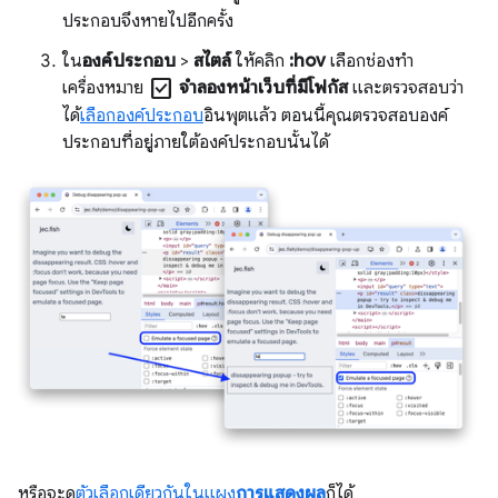
ประกอบจึงหายไปอีกครั้ง
ใน
องค์ประกอบ
>
สไตล์
ให้คลิก
:hov
เลือกช่องทำ
check_box
เครื่องหมาย
จำลองหน้าเว็บที่มีโฟกัส
และตรวจสอบว่า
ได้
เลือกองค์ประกอบ
อินพุตแล้ว ตอนนี้คุณตรวจสอบองค์
ประกอบที่อยู่ภายใต้องค์ประกอบนั้นได้
หรือจะดู
ตัวเลือกเดียวกันในแผง
การแสดงผล
ก็ได้