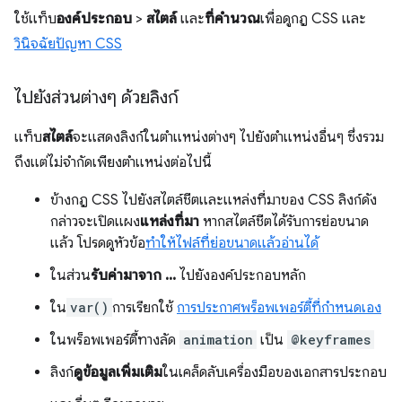
ใช้แท็บ
องค์ประกอบ
>
สไตล์
และ
ที่คำนวณ
เพื่อดูกฎ CSS และ
วินิจฉัยปัญหา CSS
ไปยังส่วนต่างๆ ด้วยลิงก์
แท็บ
สไตล์
จะแสดงลิงก์ในตำแหน่งต่างๆ ไปยังตำแหน่งอื่นๆ ซึ่งรวม
ถึงแต่ไม่จำกัดเพียงตำแหน่งต่อไปนี้
ข้างกฎ CSS ไปยังสไตล์ชีตและแหล่งที่มาของ CSS ลิงก์ดัง
กล่าวจะเปิดแผง
แหล่งที่มา
หากสไตล์ชีตได้รับการย่อขนาด
แล้ว โปรดดูหัวข้อ
ทําให้ไฟล์ที่ย่อขนาดแล้วอ่านได้
ในส่วน
รับค่ามาจาก ...
ไปยังองค์ประกอบหลัก
ใน
var()
การเรียกใช้
การประกาศพร็อพเพอร์ตี้ที่กำหนดเอง
ในพร็อพเพอร์ตี้ทางลัด
animation
เป็น
@keyframes
ลิงก์
ดูข้อมูลเพิ่มเติม
ในเคล็ดลับเครื่องมือของเอกสารประกอบ