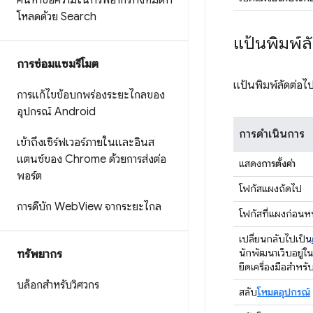
ค้นหาข้อความในทรัพยากรทั้งหมดที่
โหลดด้วย Search
แป้นพิมพ์ล
การซ่อมแซมรีโมต
แป้นพิมพ์ลัดต่อไป
การแก้ไขข้อบกพร่องระยะไกลของ
อุปกรณ์ Android
การดำเนินการ
เข้าถึงเซิร์ฟเวอร์ภายในและอินส
แตนซ์ของ Chrome ด้วยการส่งต่อ
แสดง
การตั้งค่า
พอร์ต
โฟกัสแผงถัดไป
การดีบัก Web
View จากระยะไกล
โฟกัสที่แผงก่อนหน
เปลี่ยนกลับไปเป็น
นักพัฒนาเว็บอยู่ใน
ทรัพยากร
ยึดเครื่องมือสำหร
บล็อกสำหรับวิศวกร
สลับ
โหมดอุปกรณ์