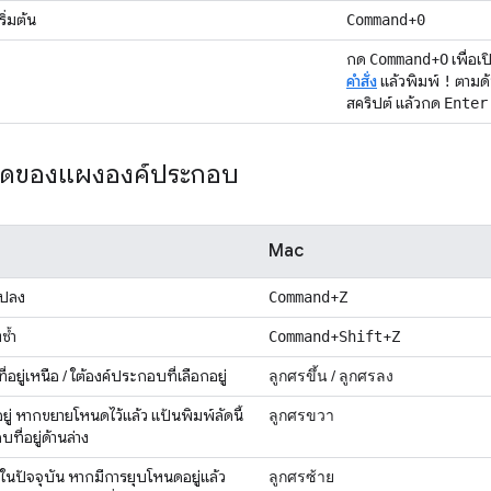
ิ่มต้น
+
Command
0
กด
+
เพื่อเป
Command
O
คำสั่ง
แล้วพิมพ์
ตามด้ว
!
สคริปต์ แล้วกด
Enter
ลัดของแผงองค์ประกอบ
Mac
แปลง
+
Command
Z
ซ้ำ
+
+
Command
Shift
Z
อยู่เหนือ / ใต้องค์ประกอบที่เลือกอยู่
/
ลูกศรขึ้น
ลูกศรลง
ยู่ หากขยายโหนดไว้แล้ว แป้นพิมพ์ลัดนี้
ลูกศรขวา
ี่อยู่ด้านล่าง
่ในปัจจุบัน หากมีการยุบโหนดอยู่แล้ว
ลูกศรซ้าย