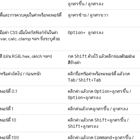
/
ลูกศรขึ้น
ลูกศรลง
์ตี้และการควบคุมในค่าพร็อพเพอร์ตี้
/
ลูกศรซ้าย
ลูกศรขวา
มือค่า CSS เมื่อโฟกัสฟังก์ชันในค่า
+
Option
ลูกศรลง
น var, calc, clamp ฯลฯ ซึ่งระบุด้วย
สี (เช่น RGB, hex, oklch ฯลฯ)
กด
ค้างไว้ แล้วคลิกช่อง
ตัวอย่าง
Shift
สี
ข้างค่า
หรือค่าถัดไป / ก่อนหน้า
คลิกชื่อหรือค่าพร็อพเพอร์ตี้ แล้วกด
/
+
Tab
Shift
Tab
พอร์ตี้ 0.1
คลิกค่า แล้วกด
+
/
Option
ลูกศรขึ้น
+
Option
ลูกศรลง
พอร์ตี้ 1
คลิกค่าแล้วกด
/
ลูกศรขึ้น
ลูกศรลง
พอร์ตี้ 10
คลิกค่า แล้วกด
+
/
Shift
ลูกศรขึ้น
+
Shift
ลูกศรลง
พอร์ตี้ 100
คลิกค่า แล้วกด
+
/
Command
ลูกศรขึ้น