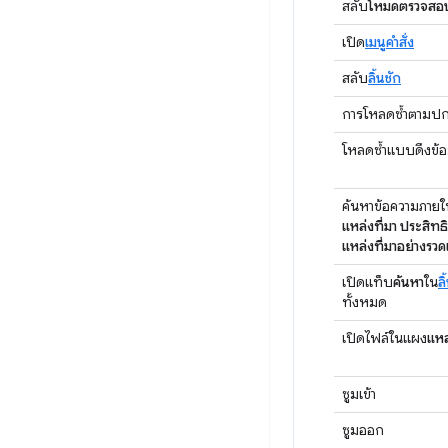
สลับ
โหมดตรวจสอ
เปิด
เมนูคำสั่ง
สลับ
ลิ้นชัก
การโหลดซ้ำตามปก
โหลดซ้ำแบบดึงข้อ
ค้นหาข้อความภายใ
แหล่งที่มา
ประสิทธ
แหล่งที่มาอย่างรวดเ
เปิดแท็บ
ค้นหา
ใน
ลิ
ทั้งหมด
เปิดไฟล์ในแผง
แหล
ซูมเข้า
ซูมออก